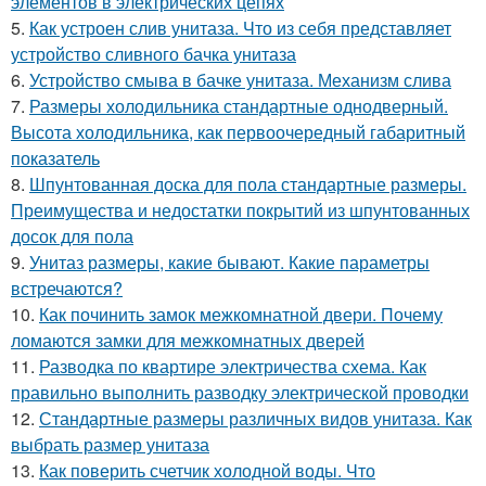
элементов в электрических цепях
5.
Как устроен слив унитаза. Что из себя представляет
устройство сливного бачка унитаза
6.
Устройство смыва в бачке унитаза. Механизм слива
7.
Размеры холодильника стандартные однодверный.
Высота холодильника, как первоочередный габаритный
показатель
8.
Шпунтованная доска для пола стандартные размеры.
Преимущества и недостатки покрытий из шпунтованных
досок для пола
9.
Унитаз размеры, какие бывают. Какие параметры
встречаются?
10.
Как починить замок межкомнатной двери. Почему
ломаются замки для межкомнатных дверей
11.
Разводка по квартире электричества схема. Как
правильно выполнить разводку электрической проводки
12.
Стандартные размеры различных видов унитаза. Как
выбрать размер унитаза
13.
Как поверить счетчик холодной воды. Что