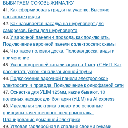
ВЫБИРАЕМ СОКОВЫЖИМАЛКУ
41.
Как сформировать грядки на участке. Высокие
насыпные грядки
42.
Как называется насадка на шуруповерт для
саморезов. Биты для шуруповерта
43.
У варочной панели 4 провода, как подключить.
Подключение варочной панели к электросети: схемы
44.
Что такое половая доска. Половая доска: виды и
применение
45.
Уклон внутренней канализации на 1 метр СНиП. Как
рассчитать уклон канализационной трубы
46.
Подключение варочной панели электролюкс к
электросети 4 провода. Подключение к однофазной сети
47.
Оснастка для УШМ 125мм, какие бывают. 10
полезных насадок для болгарки (УШМ) на Aliexpress
48.
Идеальная электрика в квартире основные
принципы качественного электромонтажа.
Планирование домашней электрики
49.
Угловая гардеробная в спальне своими руками.