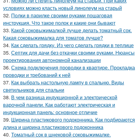
31.
Можно ли стелить линолеум на старый. При каких
условиях можно класть новый линолеум на старый
32.
Полки в парилке своими руками пошаговая
инструкция. Что такое полок и какие они бывают
33.
Какой соковыжималкой лучше делать томатный сок.
Какая соковыжималка для томатов лучше?
34.
Как сделать грядку. Из чего сделать грядки в теплице
35.
Септик для дачи без откачки своими руками. Нюансы
проектирования автономной канализации
36.
Схема подключения проводки в квартире. Прокладка
проводки и требований к ней
37.
Как выбрать настольную лампу в спальню. Виды
светильников для спальни
38.
В чем разница индукционной и электрической
варочной панели. Как работают электрическая и
индукционная панель: основное отличие
39.
Ширина пластикового подоконника. Как подбираются
длина и ширина пластикового подоконника
40.
Томатный сок в шнековой соковыжималке.