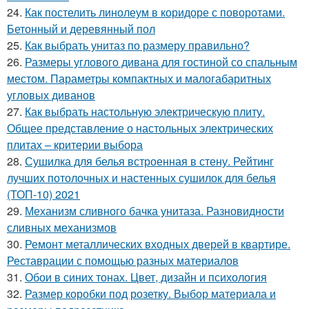
24.
Как постелить линолеум в коридоре с поворотами.
Бетонный и деревянный пол
25.
Как выбрать унитаз по размеру правильно?
26.
Размеры углового дивана для гостиной со спальным
местом. Параметры компактных и малогабаритных
угловых диванов
27.
Как выбрать настольную электрическую плиту.
Общее представление о настольных электрических
плитах – критерии выбора
28.
Сушилка для белья встроенная в стену. Рейтинг
лучших потолочных и настенных сушилок для белья
(ТОП-10) 2021
29.
Механизм сливного бачка унитаза. Разновидности
сливных механизмов
30.
Ремонт металлических входных дверей в квартире.
Реставрации с помощью разных материалов
31.
Обои в синих тонах. Цвет, дизайн и психология
32.
Размер коробки под розетку. Выбор материала и