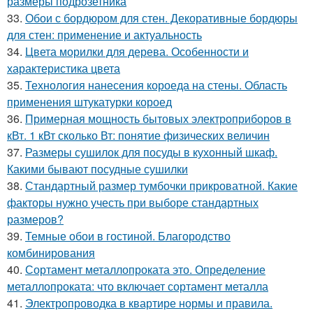
размеры подрозетника
33.
Обои с бордюром для стен. Декоративные бордюры
для стен: применение и актуальность
34.
Цвета морилки для дерева. Особенности и
характеристика цвета
35.
Технология нанесения короеда на стены. Область
применения штукатурки короед
36.
Примерная мощность бытовых электроприборов в
кВт. 1 кВт сколько Вт: понятие физических величин
37.
Размеры сушилок для посуды в кухонный шкаф.
Какими бывают посудные сушилки
38.
Стандартный размер тумбочки прикроватной. Какие
факторы нужно учесть при выборе стандартных
размеров?
39.
Темные обои в гостиной. Благородство
комбинирования
40.
Сортамент металлопроката это. Определение
металлопроката: что включает сортамент металла
41.
Электропроводка в квартире нормы и правила.