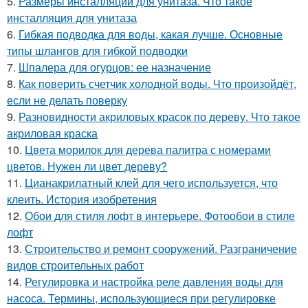
5.
Размеры инсталляций для унитаза. Что такое
инсталляция для унитаза
6.
Гибкая подводка для воды, какая лучше. Основные
типы шлангов для гибкой подводки
7.
Шпалера для огурцов: ее назначение
8.
Как поверить счетчик холодной воды. Что произойдёт,
если не делать поверку
9.
Разновидности акриловых красок по дереву. Что такое
акриловая краска
10.
Цвета морилок для дерева палитра с номерами
цветов. Нужен ли цвет дереву?
11.
Цианакрилатный клей для чего используется, что
клеить. История изобретения
12.
Обои для стиля лофт в интерьере. Фотообои в стиле
лофт
13.
Строительство и ремонт сооружений. Разграничение
видов строительных работ
14.
Регулировка и настройка реле давления воды для
насоса. Термины, использующиеся при регулировке