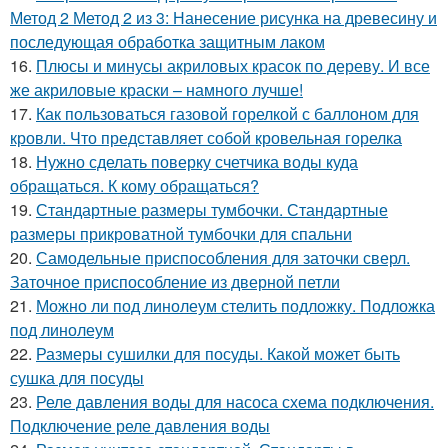
Метод 2 Метод 2 из 3: Нанесение рисунка на древесину и
последующая обработка защитным лаком
16.
Плюсы и минусы акриловых красок по дереву. И все
же акриловые краски – намного лучше!
17.
Как пользоваться газовой горелкой с баллоном для
кровли. Что представляет собой кровельная горелка
18.
Нужно сделать поверку счетчика воды куда
обращаться. К кому обращаться?
19.
Стандартные размеры тумбочки. Стандартные
размеры прикроватной тумбочки для спальни
20.
Самодельные приспособления для заточки сверл.
Заточное приспособление из дверной петли
21.
Можно ли под линолеум стелить подложку. Подложка
под линолеум
22.
Размеры сушилки для посуды. Какой может быть
сушка для посуды
23.
Реле давления воды для насоса схема подключения.
Подключение реле давления воды