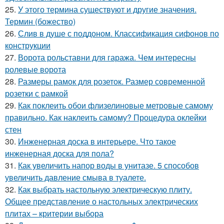
25.
У этого термина существуют и другие значения.
Термин (божество)
26.
Слив в душе с поддоном. Классификация сифонов по
конструкции
27.
Ворота рольставни для гаража. Чем интересны
ролевые ворота
28.
Размеры рамок для розеток. Размер современной
розетки с рамкой
29.
Как поклеить обои флизелиновые метровые самому
правильно. Как наклеить самому? Процедура оклейки
стен
30.
Инженерная доска в интерьере. Что такое
инженерная доска для пола?
31.
Как увеличить напор воды в унитазе. 5 способов
увеличить давление смыва в туалете.
32.
Как выбрать настольную электрическую плиту.
Общее представление о настольных электрических
плитах – критерии выбора