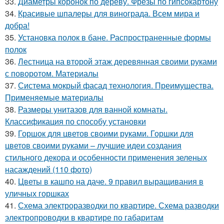
33.
Диаметры коронок по дереву. Фрезы по гипсокартону
34.
Красивые шпалеры для винограда. Всем мира и
добра!
35.
Установка полок в бане. Распространенные формы
полок
36.
Лестница на второй этаж деревянная своими руками
с поворотом. Материалы
37.
Система мокрый фасад технология. Преимущества.
Применяемые материалы
38.
Размеры унитазов для ванной комнаты.
Классификация по способу установки
39.
Горшок для цветов своими руками. Горшки для
цветов своими руками – лучшие идеи создания
стильного декора и особенности применения зеленых
насаждений (110 фото)
40.
Цветы в кашпо на даче. 9 правил выращивания в
уличных горшках
41.
Схема электроразводки по квартире. Схема разводки
электропроводки в квартире по габаритам