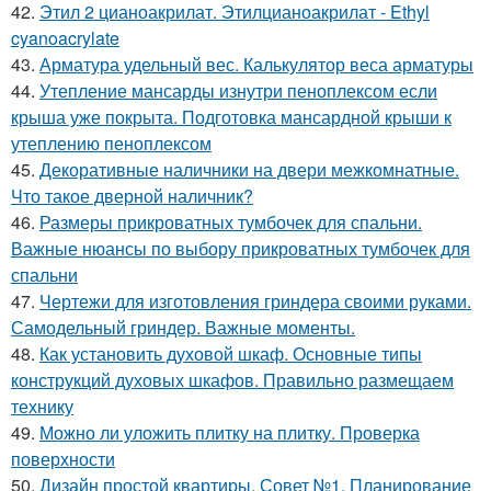
42.
Этил 2 цианоакрилат. Этилцианоакрилат - Ethyl
cyanoacrylate
43.
Арматура удельный вес. Калькулятор веса арматуры
44.
Утепление мансарды изнутри пеноплексом если
крыша уже покрыта. Подготовка мансардной крыши к
утеплению пеноплексом
45.
Декоративные наличники на двери межкомнатные.
Что такое дверной наличник?
46.
Размеры прикроватных тумбочек для спальни.
Важные нюансы по выбору прикроватных тумбочек для
спальни
47.
Чертежи для изготовления гриндера своими руками.
Самодельный гриндер. Важные моменты.
48.
Как установить духовой шкаф. Основные типы
конструкций духовых шкафов. Правильно размещаем
технику
49.
Можно ли уложить плитку на плитку. Проверка
поверхности
50.
Дизайн простой квартиры. Совет №1. Планирование