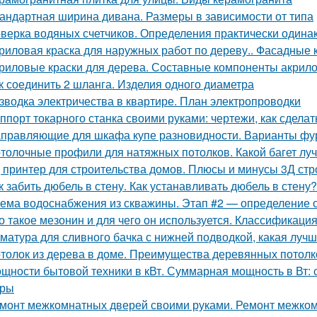
андартная ширина дивана. Размеры в зависимости от типа
верка водяных счетчиков. Определения практически одина
риловая краска для наружных работ по дереву.. Фасадные 
риловые краски для дерева. Составные компоненты акрило
к соединить 2 шланга. Изделия одного диаметра
зводка электричества в квартире. План электропроводки
ппорт токарного станка своими руками: чертежи, как сдела
правляющие для шкафа купе разновидности. Варианты фу
толочные профили для натяжных потолков. Какой багет лу
 принтер для строительства домов. Плюсы и минусы 3Д стр
к забить дюбель в стену. Как устанавливать дюбель в стену?
ема водоснабжения из скважины. Этап #2 — определение
о такое мезонин и для чего он используется. Классификаци
матура для сливного бачка с нижней подводкой, какая лучш
толок из дерева в доме. Преимущества деревянных потолк
щности бытовой техники в кВт. Суммарная мощность в Вт: 
оры
монт межкомнатных дверей своими руками. Ремонт межком