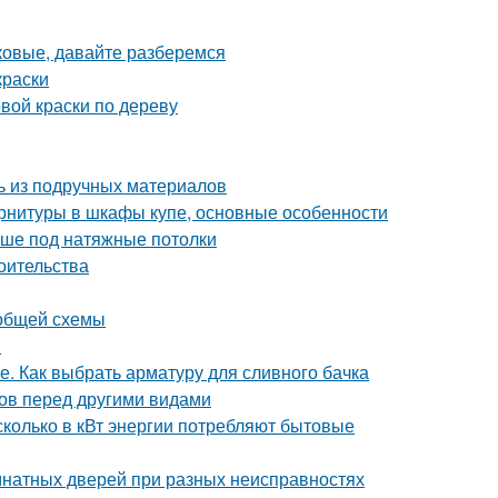
ковые, давайте разберемся
краски
вой краски по дереву
ть из подручных материалов
рнитуры в шкафы купе, основные особенности
чше под натяжные потолки
оительства
 общей схемы
я
е. Как выбрать арматуру для сливного бачка
ов перед другими видами
сколько в кВт энергии потребляют бытовые
натных дверей при разных неисправностях