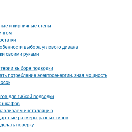
нные и кирпичные стены
ингом
остатки
собенности выбора углового дивана
рки своими руками
итерии выбора подводки
ать потребление электроэнергии, зная мощность
досок
гов для гибкой подводки
ых шкафов
анавливаем инсталляцию
ндартные размеры разных типов
 делать поверку