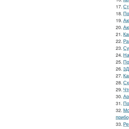
17.
Ст
18.
По
19.
Ак
20.
Ак
21.
Ка
22.
Ра
23.
Су
24.
На
25.
По
26.
3Д
27.
Ка
28.
Сх
29.
Чт
30.
Ар
31.
По
32.
Мо
приб
33.
Ре