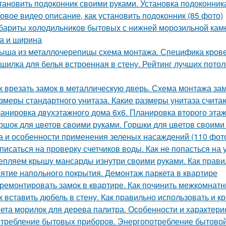
тановить подоконник своими руками. Установка подоконник
овое видео описание, как установить подоконник (85 фото)
бариты холодильников бытовых с нижней морозильной каме
а и ширина
ыша из металлочерепицы схема монтажа. Специфика крове
шилка для белья встроенная в стену. Рейтинг лучших пото
к врезать замок в металлическую дверь. Схема монтажа зам
змеры стандартного унитаза. Какие размеры унитаза счит
анировка двухэтажного дома 6х6. Планировка второго эта
ршок для цветов своими руками. Горшки для цветов своими
а и особенности применения зеленых насаждений (110 фот
писаться на проверку счетчиков воды. Как не попасться на
епляем крышу мансарды изнутри своими руками. Как прави
ятие напольного покрытия. Демонтаж паркета в квартире
ремонтировать замок в квартире. Как починить межкомнат
к вставить дюбель в стену. Как правильно использовать и к
ета морилок для дерева палитра. Особенности и характери
требление бытовых приборов. Энергопотребление бытовой