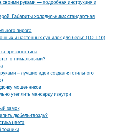
а своими руками — подробная инструкция и
рой. Габариты холодильника: стандартная
льного пирога
лочных и настенных сушилок для белья (ТОП-10)
ка врезного типа
аются оптимальными?
жа
 руками – лучшие идеи создания стильного
о)
 удочку мошенников
льно утеплить мансарду изнутри
ный замок
репить дюбель-гвоздь?
стика цвета
 техники