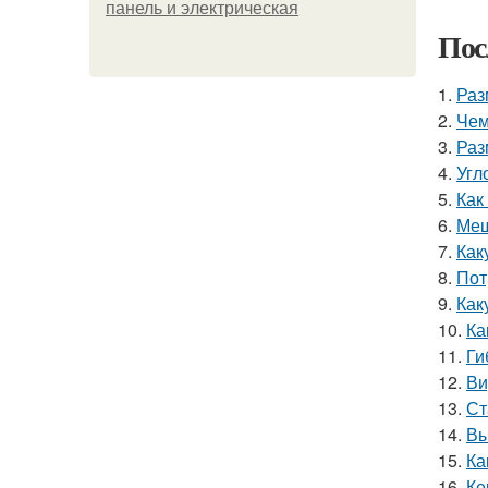
панель и электрическая
Пос
1.
Раз
2.
Чем
3.
Раз
4.
Угл
5.
Как
6.
Меш
7.
Как
8.
Пот
9.
Как
10.
Ка
11.
Ги
12.
Ви
13.
Ст
14.
Вы
15.
Ка
16.
Ке