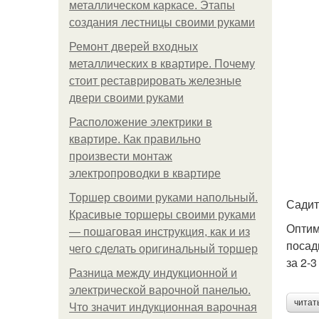
металлическом каркасе. Этапы
создания лестницы своими руками
Ремонт дверей входных
металлических в квартире. Почему
стоит реставрировать железные
двери своими руками
Расположение электрики в
квартире. Как правильно
произвести монтаж
электропроводки в квартире
Торшер своими руками напольный.
Садит
Красивые торшеры своими руками
Оптим
— пошаговая инструкция, как и из
посад
чего сделать оригинальный торшер
за 2-3
Разница между индукционной и
электрической варочной панелью.
читат
Что значит индукционная варочная