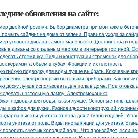
ледние обновления на сайте:
мер двойной розетки. Выбор диаметра при монтаже в бето
 помыть сайдинг на доме от зелени. Правила ухода за сайд
мер углового дивана самого маленького. Достоинства и нед
овые диваны со спальным местом в интерьере гостиной. О
 сделать стремянку. Виды и конструкции стремянок для сбо
ок керамзита объем в кубах. Фракции и их плотность
ую гибкую подводку для воды лучше выбрать. Ключевые кр
ребление электроэнергии бытовыми приборами. Как посчит
ую доску лучше использовать для пола в доме. Подготовка 
к сделать настольную лампу. Электромеханика
бкая подводка для воды, какая лучше. Основные типы шлан
ды шкафов для кухни. Разновидности конструкций кухонн
андарты высоты унитаза от пола для 7 типов изделий. Уст
сота унитаза от пола. Виды инсталляции для унитаза: ста
к поверить счетчик холодной воды. Что произойдёт, если не
рамогранитная плитка для улицы. Виды керамогранита