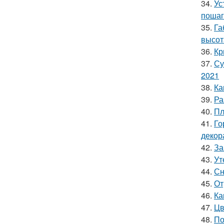
34.
Ус
пошаг
35.
Га
высот
36.
Кр
37.
Су
2021
38.
Ка
39.
Ра
40.
Пл
41.
Го
декор
42.
За
43.
Ут
44.
Сн
45.
От
46.
Ка
47.
Цв
48.
По