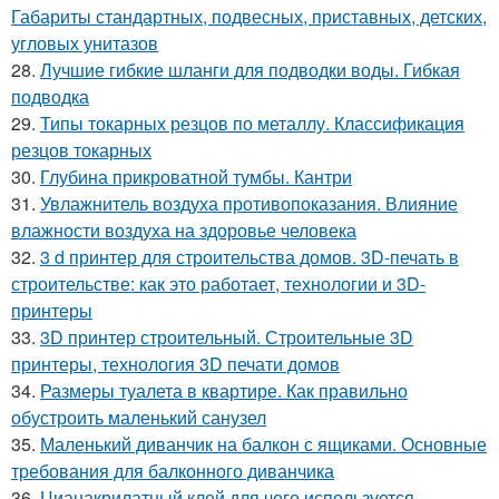
Габариты стандартных, подвесных, приставных, детских,
угловых унитазов
28.
Лучшие гибкие шланги для подводки воды. Гибкая
подводка
29.
Типы токарных резцов по металлу. Классификация
резцов токарных
30.
Глубина прикроватной тумбы. Кантри
31.
Увлажнитель воздуха противопоказания. Влияние
влажности воздуха на здоровье человека
32.
3 d принтер для строительства домов. 3D-печать в
строительстве: как это работает, технологии и 3D-
принтеры
33.
3D принтер строительный. Строительные 3D
принтеры, технология 3D печати домов
34.
Размеры туалета в квартире. Как правильно
обустроить маленький санузел
35.
Маленький диванчик на балкон с ящиками. Основные
требования для балконного диванчика
36.
Цианакрилатный клей для чего используется.