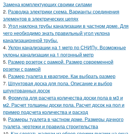
Замена комплектующих своими силами
2.
Разводка электрики схема. Варианты соединения
элементов в электрических цепях
3.
Угол наклона трубы канализации в частном доме. Для
чего необходимо знать правильный угол уклона
канализационной трубы.
4.
Уклон канализации на 1 метр по СНИПу. Возможные
уклоны канализации на 1 погонный метр
5.
Размер розеток с рамкой. Размер современной
розетки с рамкой
6.
Размер туалета в квартире. Как выбрать размер
7.
Шпунтовая доска для пола. Описание и выбор
шпунтованных досок
8.
Формула для расчета количества доски пола в м3 и
м2. Расчет толщины доски пола. Расчет досок на пол и
пример подсчета количества и расход
9.
Размеры туалета в частном доме. Размеры дачного
туалета, чертежи и правила строительства
10.
Как сделать жалюзи из обоев своими руками на окна.