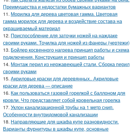
Преимущества и недостатки бумажных вариантов
11.
Морилка для дерева цветовая гамма. Цветовая
гамма морилок для дерева и воздействие состава на
окрашиваемый материал
12.
Приспособление для заточки ножей на наждаке
своими руками. Точилка для ножей из фанеры (чертежи)
13.
Бойлер косвенного нагрева принцип работы и схема
подключения. Конструкция и принцип работы
14.
Монтаж перил из нержавеющей стали. Сборка перил
своими руками
15.
Акриловые краски для деревянных.. Акриловые
краски для дерева — описание
16.
Как пользоваться газовой горелкой с баллоном для
кровли. Что представляет собой кровельная горелка
17.
Уклон канализационной трубы на 1 метр снип.
Особенности внутридомовой канализации
18.
Направляющие для шкафа купе разновидности.
Варианты фурнитуры в шкафы купе, основные