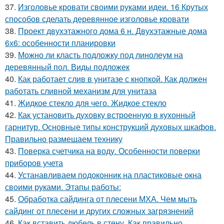
37.
Изголовье кровати своими руками идеи. 16 Крутых
способов сделать деревянное изголовье кровати
38.
Проект двухэтажного дома 6 н. Двухэтажные дома
6х6: особенности планировки
39.
Можно ли класть подложку под линолеум на
деревянный пол. Виды подложек
40.
Как работает слив в унитазе с кнопкой. Как должен
работать сливной механизм для унитаза
41.
Жидкое стекло для чего. Жидкое стекло
42.
Как установить духовку встроенную в кухонный
гарнитур. Основные типы конструкций духовых шкафов.
Правильно размещаем технику
43.
Поверка счетчика на воду. Особенности поверки
приборов учета
44.
Устанавливаем подоконник на пластиковые окна
своими руками. Этапы работы:
45.
Обработка сайдинга от плесени МХА. Чем мыть
сайдинг от плесени и других сложных загрязнений
46.
Как вставить дюбель в стену. Как правильно