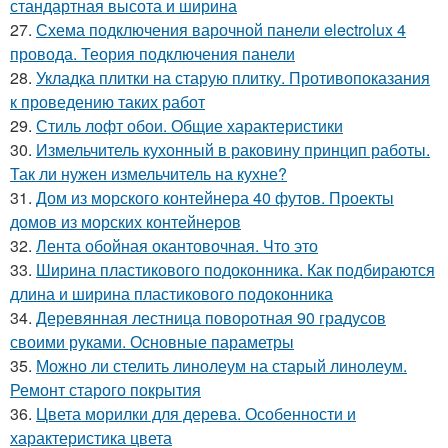
стандартная высота и ширина
27.
Схема подключения варочной панели electrolux 4
провода. Теория подключения панели
28.
Укладка плитки на старую плитку. Противопоказания
к проведению таких работ
29.
Стиль лофт обои. Общие характеристики
30.
Измельчитель кухонный в раковину принцип работы.
Так ли нужен измельчитель на кухне?
31.
Дом из морского контейнера 40 футов. Проекты
домов из морских контейнеров
32.
Лента обойная окантовочная. Что это
33.
Ширина пластикового подоконника. Как подбираются
длина и ширина пластикового подоконника
34.
Деревянная лестница поворотная 90 градусов
своими руками. Основные параметры
35.
Можно ли стелить линолеум на старый линолеум.
Ремонт старого покрытия
36.
Цвета морилки для дерева. Особенности и
характеристика цвета