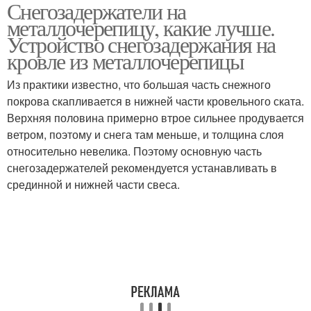
Снегозадержатели на
Снегозадержатель для
Трубчатый
металлочерепицу, какие лучше.
фальцевой кровли
снегозадержатель
Устройство снегозадержания на
кровле из металлочерепицы
Кровельные
Поликарбонатные
Из практики известно, что большая часть снежного
снегозадержатели
снегозадержатели
покрова скапливается в нижней части кровельного ската.
Верхняя половина примерно втрое сильнее продувается
ветром, поэтому и снега там меньше, и толщина слоя
относительно невелика. Поэтому основную часть
снегозадержателей рекомендуется устанавливать в
срединной и нижней части свеса.