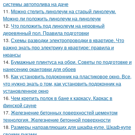
системы автополива на даче
11.
Можно стелить линолеум на старый линолеум.
Можно ли положить линолеум на линолеум
12.
Что положить под линолеум на неровный
деревянный пол. Правила подготовки
13.
Схемы разводки электропроводки в квартире. Что
важно знать про электрику в квартире: правила и
нюансы
14.
Бумажные плинтуса на обои. Советы по подготовке и
нанесению окантовки для обоев
15.
Как установить подоконник на пластиковое окно. Все,
что нужно знать о том, как установить подоконник на
установленное окно
16.
Чем крепить полок в бане к каркасу. Каркас в
финской сауне
17.
Железнение бетонных поверхностей цементом
технология. Железнение бетонной поверхности
18.
Размеры направляющих для шкафа-купе. Шкаф-купе
своими руками