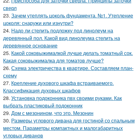
22.
Приспособа для заточки сверла. Принципы заточки
сверл
23.
Зачем утеплять цоколь фундамента. №1. Утепление
цоколя: снаружи или изнутри?
24.
Надо ли стелить подложку под линолеум на
деревянный пол. Какой вид линолеума стелить на
деревянное основание
25.
Какой соковыжималкой лучше делать томатный сок.
Какая соковыжималка для томатов лучше?
26.
Схема электричества в квартире. Составляем план-
схему
27.
Крепление духового шкафа встраиваемого.
Классификация духовых шкафов
28.
Установка подоконника пвх своими руками. Как
выбрать пластиковый подоконник
29.
Дом с мезонином, что это. Мезонин
30.
Размеры углового дивана для гостиной со спальным
местом. Параметры компактных и малогабаритных
угловых диванов