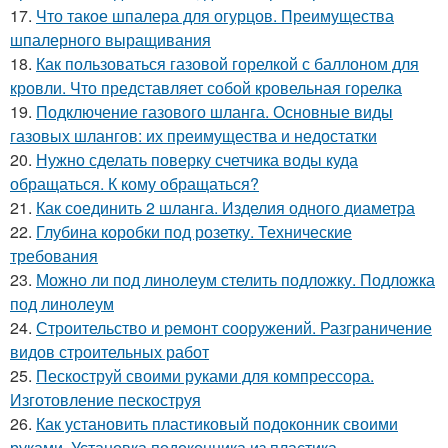
17.
Что такое шпалера для огурцов. Преимущества
шпалерного выращивания
18.
Как пользоваться газовой горелкой с баллоном для
кровли. Что представляет собой кровельная горелка
19.
Подключение газового шланга. Основные виды
газовых шлангов: их преимущества и недостатки
20.
Нужно сделать поверку счетчика воды куда
обращаться. К кому обращаться?
21.
Как соединить 2 шланга. Изделия одного диаметра
22.
Глубина коробки под розетку. Технические
требования
23.
Можно ли под линолеум стелить подложку. Подложка
под линолеум
24.
Строительство и ремонт сооружений. Разграничение
видов строительных работ
25.
Пескоструй своими руками для компрессора.
Изготовление пескоструя
26.
Как установить пластиковый подоконник своими
руками. Установка подоконника из пластика