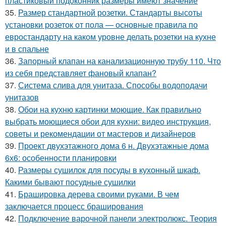
пластиковый подоконник размеры имеют значение
35.
Размер стандартной розетки. Стандарты высоты
установки розеток от пола — основные правила по
евростандарту на каком уровне делать розетки на кухне
и в спальне
36.
Запорный клапан на канализационную трубу 110. Что
из себя представляет фановый клапан?
37.
Система слива для унитаза. Способы водоподачи
унитазов
38.
Обои на кухню картинки моющие. Как правильно
выбрать моющиеся обои для кухни: видео инструкция,
советы и рекомендации от мастеров и дизайнеров
39.
Проект двухэтажного дома 6 н. Двухэтажные дома
6х6: особенности планировки
40.
Размеры сушилок для посуды в кухонный шкаф.
Какими бывают посудные сушилки
41.
Брашировка дерева своими руками. В чем
заключается процесс браширования
42.
Подключение варочной панели электролюкс. Теория