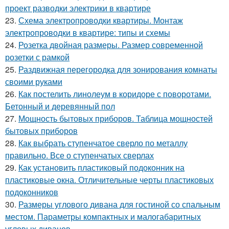
проект разводки электрики в квартире
23.
Схема электропроводки квартиры. Монтаж
электропроводки в квартире: типы и схемы
24.
Розетка двойная размеры. Размер современной
розетки с рамкой
25.
Раздвижная перегородка для зонирования комнаты
своими руками
26.
Как постелить линолеум в коридоре с поворотами.
Бетонный и деревянный пол
27.
Мощность бытовых приборов. Таблица мощностей
бытовых приборов
28.
Как выбрать ступенчатое сверло по металлу
правильно. Все о ступенчатых сверлах
29.
Как установить пластиковый подоконник на
пластиковые окна. Отличительные черты пластиковых
подоконников
30.
Размеры углового дивана для гостиной со спальным
местом. Параметры компактных и малогабаритных
угловых диванов