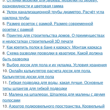
разновидности и цветовая гамма
4.
Уклон канализационной трубы диаметро. Расчёт угла
наклона трубы
5.
Размер розеток с рамкой. Размер современной
розетки с рамкой
6.
Принтер для строительства домов. О преимуществах
и недостатках строительной 3D печати
7.
Как крепить полок в бане к каркасу. Монтаж каркаса
8.
Схема разводки проводки в квартире. Какой должна
быть разводка
9.
Выбор досок для пола и их укладка. Условия хранения
10.
Онлайн калькулятор расчета досок для пола.
Калькулятор доски для пола
11.
Гибкая подводка для воды, какая лучше. Основные
типы шлангов для гибкой подводки
12.
Малина на шпалерах. Шпалера для малины с двумя
полосами
13.
Аэратор подкровельного пространства. Кровельный