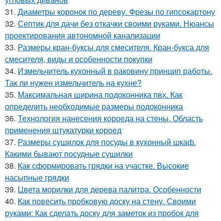
31.
Диаметры коронок по дереву. Фрезы по гипсокартону
32.
Септик для дачи без откачки своими руками. Нюансы
проектирования автономной канализации
33.
Размеры кран-буксы для смесителя. Кран-букса для
смесителя, виды и особенности покупки
34.
Измельчитель кухонный в раковину принцип работы.
Так ли нужен измельчитель на кухне?
35.
Максимальная ширина подоконника пвх. Как
определить необходимые размеры подоконника
36.
Технология нанесения короеда на стены. Область
применения штукатурки короед
37.
Размеры сушилок для посуды в кухонный шкаф.
Какими бывают посудные сушилки
38.
Как сформировать грядки на участке. Высокие
насыпные грядки
39.
Цвета морилки для дерева палитра. Особенности
40.
Как повесить пробковую доску на стену. Своими
руками: Как сделать доску для заметок из пробок для