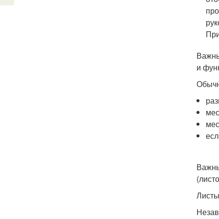
про
рук
При
Важны
и фун
Обычн
раз
мес
мес
есл
Важны
(лист
Листы
Незав