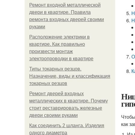
Ремонт входной металлической
двери в квартире. Правила
Н
ремонта входных дверей своими
Н
руками
Расположение электрики в
квартире. Как правильно
произвести монтаж
О
электропроводки в квартире
Типы токарных резцов.
К
Назначение, виды и классификация
токарных резцов
Ниш
Ремонт дверей входных
гип
металлических в квартире. Почему
стоит реставрировать железные
двери своими руками
Чтобы
как з
Как соединить 2 шланга. Изделия
одного диаметра
Из 