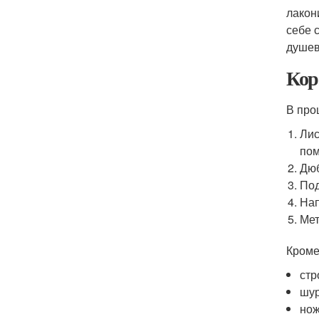
лакон
себе 
душев
Кор
В про
Лис
пом
Дюб
По
На
Мет
Кроме
стр
шур
нож