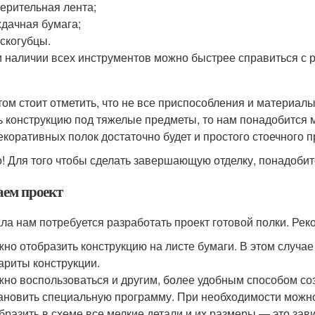
ерительная лента;
дачная бумага;
скогубцы.
 наличии всех инструментов можно быстрее справиться с 
том стоит отметить, что не все приспособления и материалы
ь конструкцию под тяжелые предметы, то нам понадобится 
екоративных полок достаточно будет и простого стоечного
! Для того чтобы сделать завершающую отделку, понадобитс
аем проект
ла нам потребуется разработать проект готовой полки. Рек
но отобразить конструкцию на листе бумаги. В этом случа
ариты конструкции.
но воспользоваться и другим, более удобным способом соз
ановить специальную программу. При необходимости можно
бразить в схеме все мелкие детали и их размеры — это зави