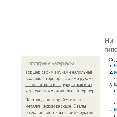
Ниш
гип
Сод
Популярные материалы
Н
К
Торшер своими руками напольный.
Красивые торшеры своими руками
К
— пошаговая инструкция, как и из
чего сделать оригинальный торшер
Лестницы на второй этаж на
металлическом каркасе. Этапы
Н
создания лестницы своими руками