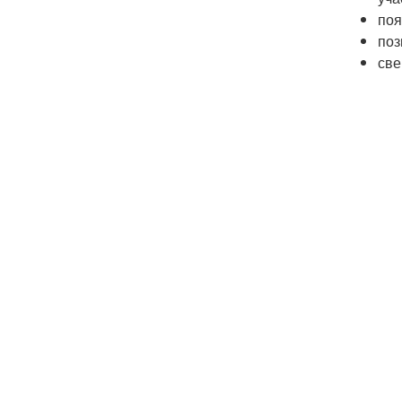
поя
поз
све