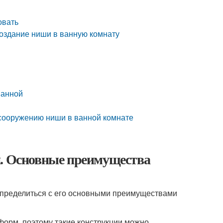
овать
оздание ниши в ванную комнату
ванной
о сооружению ниши в ванной комнате
и. Основные преимущества
 определиться с его основными преимуществами
форм, поэтому такие конструкции можно