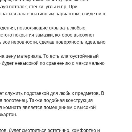
я потолок, стенки, углы и пр. При
оваться альтернативным вариантом в виде ниш,
аждения, позволяющие скрывать любые
лстого покрытия замазки, которое высохнет
ь все неровности, сделав поверхность идеально
а цену материала. То есть влагоустойчивый
о будет невысокой по сравнению с максимально
ет служить подставкой для любых предметов. В
я полотенец. Также подобная конструкция
ная комната является помещением с высокой
окартон.
в, будет смотреться эстетично, комфортно и