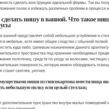
жность сделать конструкцию идеальной формы. Так вы пол
ложения полок и избежать различных проблем в процессе 
 сделать нишу в ванной. Что такое ниш
усы
в ванной представляет собой небольшое углубление в сте
тся мебелью, хотя имеет общее сходство с обычной полкой.
естить куда-либо. Целевым назначением данного архитект
нительного пространства под хранение необходимых предм
жания полотенец, средств по уходу за волосами, чистящих
нительная поверхность, которую можно оборудовать освеще
я станет светлее, уютнее.
муществами ниши из гипсокартона вместилища явл
ать небольшую полку или целый стеллаж;
т дополнительное пространство внутри малых помещений и
стка под раковиной;