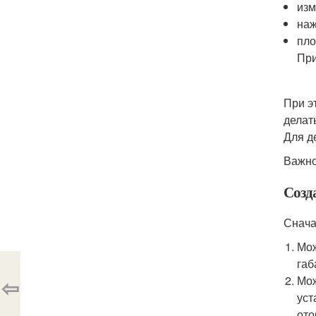
изм
наж
пло
При
При э
делат
Для д
Важно
Созд
Снача
Мож
габ
⇦
Мож
уст
ото