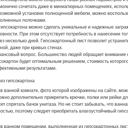
монично сочетать даже в миниатюрных помещениях, использу
озможной установке полноценной мебели, можно воспольз
олненных полочками.
гипсокартона можно сделать уникальные и надежные загр
овности. При этом отсутствует потребность в нанесении то
ез несколько дней. Гипсокартонный лист позволит устранит
ной, даже при кривых стенах.
ансовый вопрос. Большинство людей обращает внимание н
сокартон будет оптимальным решением, стоимость которог
ективными результатами.
из гипсокартона
в ванной комнате, фото которой изображены на сайте, мож
ожно дополнительно прикрепить крючки, полки или рейки дл
ет спрятать бачок унитаза. Но не стоит забывать, что ван
остью, поэтому следует приобретать влагоустойчивый гипс
в ванном помещении, выполненная из гипсокартонных листо