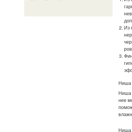
гар
нев
доп
Из 
нер
чер
ров
Фин
гип
эфф
Ниша 
Ниша 
нее м
помож
влажн
Ниша 