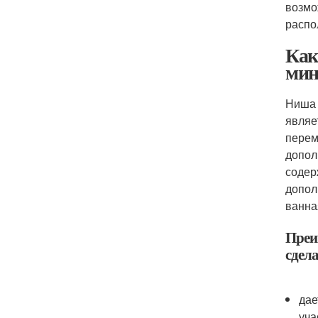
возмо
распо
Как
мин
Ниша 
являе
перем
допол
содер
допол
ванна
Преи
сдел
дае
уча