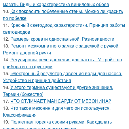
мазать. Виды и характеристика виниловых обоев
10.
Как покрасить побеленные стены. Можно ли красить
по побелке
11.
Красный светодиод характеристики. Принцип работы
светодиодов
12.
Размеры кровати односпальной. Разновидности
13.
Ремонт межкомнатного замка с защелкой с ручкой.
Ремонт дверной ручки
14.
Регулировка реле давления для насоса. Устройство
прибора и его функции
15.
Электронный регулятор давления воды для насоса.
Устройство и принцип действия
16.
У этого термина существуют и другие значения.
Термин (божество)
17.
ЧТО ОТЛИЧАЕТ МАНСАРДУ ОТ МЕЗОНИНА?
18.
Что такое мезонин и для чего он используется.
Классификация
19.
Пеллетная горелка своими руками. Как сделать
пеллетную горелку своими руками