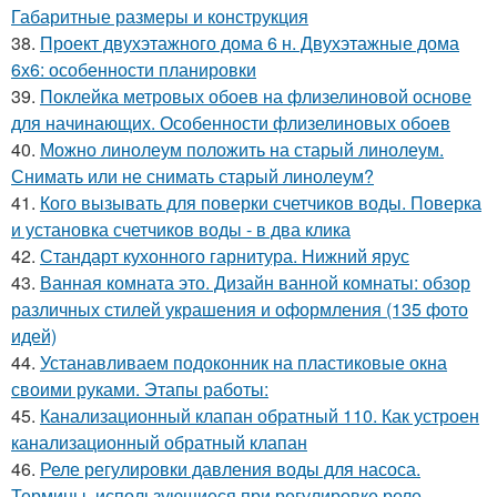
Габаритные размеры и конструкция
38.
Проект двухэтажного дома 6 н. Двухэтажные дома
6х6: особенности планировки
39.
Поклейка метровых обоев на флизелиновой основе
для начинающих. Особенности флизелиновых обоев
40.
Можно линолеум положить на старый линолеум.
Снимать или не снимать старый линолеум?
41.
Кого вызывать для поверки счетчиков воды. Поверка
и установка счетчиков воды - в два клика
42.
Стандарт кухонного гарнитура. Нижний ярус
43.
Ванная комната это. Дизайн ванной комнаты: обзор
различных стилей украшения и оформления (135 фото
идей)
44.
Устанавливаем подоконник на пластиковые окна
своими руками. Этапы работы:
45.
Канализационный клапан обратный 110. Как устроен
канализационный обратный клапан
46.
Реле регулировки давления воды для насоса.
Термины, использующиеся при регулировке реле