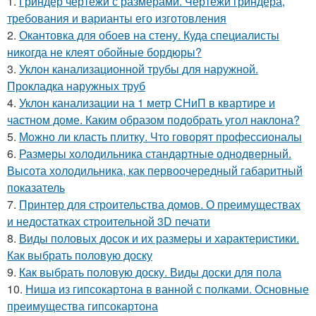
1.
Гриндер чертежи с размерами. Чертежи гриндера,
требования и варианты его изготовления
2.
Окантовка для обоев на стену. Куда специалисты
никогда не клеят обойные бордюры?
3.
Уклон канализационной трубы для наружной.
Прокладка наружных труб
4.
Уклон канализации на 1 метр СНиП в квартире и
частном доме. Каким образом подобрать угол наклона?
5.
Можно ли класть плитку. Что говорят профессионалы
6.
Размеры холодильника стандартные однодверный.
Высота холодильника, как первоочередный габаритный
показатель
7.
Принтер для строительства домов. О преимуществах
и недостатках строительной 3D печати
8.
Виды половых досок и их размеры и характеристики.
Как выбрать половую доску
9.
Как выбрать половую доску. Виды доски для пола
10.
Ниша из гипсокартона в ванной с полками. Основные
преимущества гипсокартона