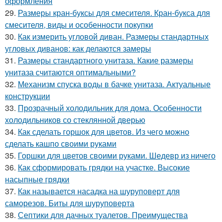
оформления
29.
Размеры кран-буксы для смесителя. Кран-букса для
смесителя, виды и особенности покупки
30.
Как измерить угловой диван. Размеры стандартных
угловых диванов: как делаются замеры
31.
Размеры стандартного унитаза. Какие размеры
унитаза считаются оптимальными?
32.
Механизм спуска воды в бачке унитаза. Актуальные
конструкции
33.
Прозрачный холодильник для дома. Особенности
холодильников со стеклянной дверью
34.
Как сделать горшок для цветов. Из чего можно
сделать кашпо своими руками
35.
Горшки для цветов своими руками. Шедевр из ничего
36.
Как сформировать грядки на участке. Высокие
насыпные грядки
37.
Как называется насадка на шуруповерт для
саморезов. Биты для шуруповерта
38.
Септики для дачных туалетов. Преимущества