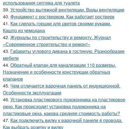
использования септика для туалета
39.
Устройство вытяжной вентиляции. Виды вентиляции
40.
Фундамент с ростверком. Как работает ростверк
41.
Как сделать горшки для цветов своими руками.
Кашпо из чемодана
42.
Журналы по строительству и ремонту. Журнал
«Современное строительство и ремонт»
43.
Габариты углового дивана в гостиную. Разнообразие
мебели
44.
Обратный клапан для канализации 110 размеры.
Назначение и особенности конструкции обратных
клапанов
45.
Чем отличается варочная панель от индукционной.
Особенности эксплуатации
46.
Установка пластикового подоконника на пластиковое
окно. Как происходит установка подоконника на
пластиковые окна, какова средняя стоимость работы?
47.
Как подключить вилку к варочной панели 4 провода.
Как выбрать розетку и вилку