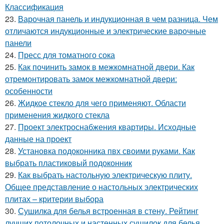
Классификация
23.
Варочная панель и индукционная в чем разница. Чем
отличаются индукционные и электрические варочные
панели
24.
Пресс для томатного сока
25.
Как починить замок в межкомнатной двери. Как
отремонтировать замок межкомнатной двери:
особенности
26.
Жидкое стекло для чего применяют. Области
применения жидкого стекла
27.
Проект электроснабжения квартиры. Исходные
данные на проект
28.
Установка подоконника пвх своими руками. Как
выбрать пластиковый подоконник
29.
Как выбрать настольную электрическую плиту.
Общее представление о настольных электрических
плитах – критерии выбора
30.
Сушилка для белья встроенная в стену. Рейтинг
лучших потолочных и настенных сушилок для белья