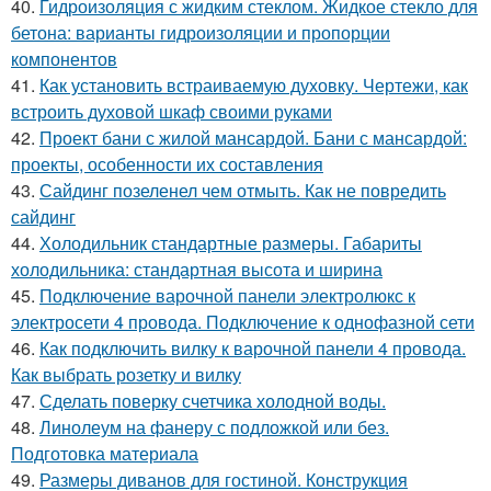
40.
Гидроизоляция с жидким стеклом. Жидкое стекло для
бетона: варианты гидроизоляции и пропорции
компонентов
41.
Как установить встраиваемую духовку. Чертежи, как
встроить духовой шкаф своими руками
42.
Проект бани с жилой мансардой. Бани с мансардой:
проекты, особенности их составления
43.
Сайдинг позеленел чем отмыть. Как не повредить
сайдинг
44.
Холодильник стандартные размеры. Габариты
холодильника: стандартная высота и ширина
45.
Подключение варочной панели электролюкс к
электросети 4 провода. Подключение к однофазной сети
46.
Как подключить вилку к варочной панели 4 провода.
Как выбрать розетку и вилку
47.
Сделать поверку счетчика холодной воды.
48.
Линолеум на фанеру с подложкой или без.
Подготовка материала
49.
Размеры диванов для гостиной. Конструкция