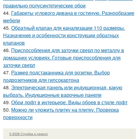
правильно полусинтетические обои
44.
Габариты углового дивана в гостиную. Разнообразие
мебели
45.
Обратный клапан для канализации 110 размеры.
Назначение и особенности конструкции обратных
клапанов
46.
Приспособления для заточки сверл по металлу в
домашних условиях. Готовые приспособления для
заточки сверл
47.
Размер подстаканника для розетки. Выбор
подрозетников для гипсокартона
48.
Электрическая панель или индукционная, какую
выбрать. Индукционные варочные панели
49.
Обои лофт в интерьере. Виды обоев в стиле лофт
50.
Можно ли уложить плитку на плитку. Проверка
поверхности
© 2026 Стройка и ремонт