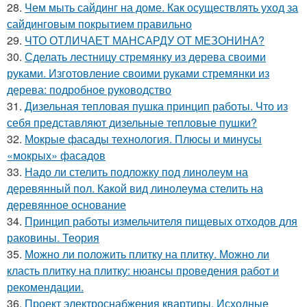
28.
Чем мыть сайдинг на доме. Как осуществлять уход за
сайдинговым покрытием правильно
29.
ЧТО ОТЛИЧАЕТ МАНСАРДУ ОТ МЕЗОНИНА?
30.
Сделать лестницу стремянку из дерева своими
руками. Изготовление своими руками стремянки из
дерева: подробное руководство
31.
Дизельная тепловая пушка принцип работы. Что из
себя представляют дизельные тепловые пушки?
32.
Мокрые фасады технология. Плюсы и минусы
«мокрых» фасадов
33.
Надо ли стелить подложку под линолеум на
деревянный пол. Какой вид линолеума стелить на
деревянное основание
34.
Принцип работы измельчителя пищевых отходов для
раковины. Теория
35.
Можно ли положить плитку на плитку. Можно ли
класть плитку на плитку: нюансы проведения работ и
рекомендации.
36.
Проект электроснабжения квартиры. Исходные