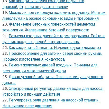
18.
Как поверить счетчик холодной воды. Что
произойдёт, если не делать поверку
19.
Можно ли под линолеум положить подложку. Монтаж
линолеума на разное основание: виды и требования
20.
Железнение бетонных поверхностей цементом
технология. Железнение бетонной поверхности
21.
Размеры входных дверей с терморазрывом. Рейтинг
лучших входных дверей с терморазрывом
22.
Как соединить 2 шланга. Изделия одного диаметра
23.
Приспособление для заточки сверл своими руками.
Процесс изготовления кондуктора
24.
Ремонт железных дверей входных. Причины для
реставрации металлической двери
25.
Диван угловой габариты. Плюсы и минусы углового
дивана
26.
Электронный регулятор давления воды для насоса.
Устройство и принцип действия
27.
Регулировка реле давления на насосной станции.
Назначение реле давления