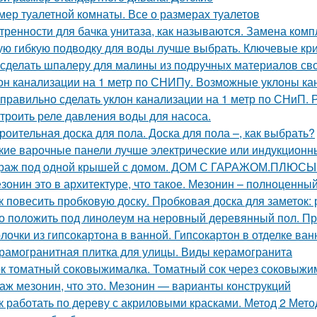
мер туалетной комнаты. Все о размерах туалетов
тренности для бачка унитаза, как называются. Замена ком
ую гибкую подводку для воды лучше выбрать. Ключевые кр
 сделать шпалеру для малины из подручных материалов св
он канализации на 1 метр по СНИПу. Возможные уклоны ка
 правильно сделать уклон канализации на 1 метр по СНиП.
троить реле давления воды для насоса.
роительная доска для пола. Доска для пола –, как выбрать?
кие варочные панели лучше электрические или индукционн
раж под одной крышей с домом. ДОМ С ГАРАЖОМ.ПЛЮС
зонин это в архитектуре, что такое. Мезонин – полноценный
к повесить пробковую доску. Пробковая доска для заметок
о положить под линолеум на неровный деревянный пол. Пр
лочки из гипсокартона в ванной. Гипсокартон в отделке ва
рамогранитная плитка для улицы. Виды керамогранита
к томатный соковыжималка. Томатный сок через соковыжима
аж мезонин, что это. Мезонин — варианты конструкций
к работать по дереву с акриловыми красками. Метод 2 Метод