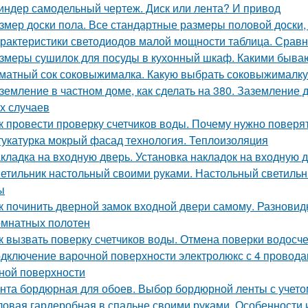
индер самодельный чертеж. Диск или лента? И привод
змер доски пола. Все стандартные размеры половой доски,
рактеристики светодиодов малой мощности таблица. Срав
змеры сушилок для посуды в кухонный шкаф. Какими быва
матный сок соковыжималка. Какую выбрать соковыжималку: 
земление в частном доме, как сделать на 380. Заземление 
х случаев
к провести проверку счетчиков воды. Почему нужно поверят
укатурка мокрый фасад технология. Теплоизоляция
кладка на входную дверь. Установка накладок на входную 
етильник настольный своими руками. Настольный светильни
ы
к починить дверной замок входной двери самому. Разновид
мнатных полотен
к вызвать поверку счетчиков воды. Отмена поверки водосч
дключение варочной поверхности электролюкс с 4 провода
ной поверхности
нта бордюрная для обоев. Выбор бордюрной ленты с учето
ловая гардеробная в спальне своими руками. Особенности