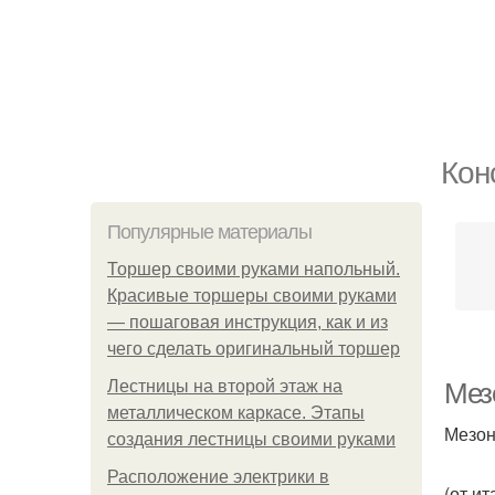
Кон
Популярные материалы
Торшер своими руками напольный.
Красивые торшеры своими руками
— пошаговая инструкция, как и из
чего сделать оригинальный торшер
Лестницы на второй этаж на
Мезо
металлическом каркасе. Этапы
Мезон
создания лестницы своими руками
Расположение электрики в
(от ит