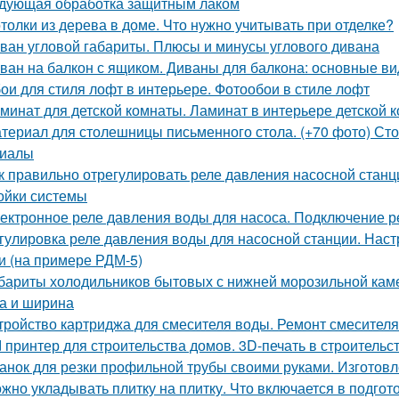
дующая обработка защитным лаком
толки из дерева в доме. Что нужно учитывать при отделке?
ван угловой габариты. Плюсы и минусы углового дивана
ван на балкон с ящиком. Диваны для балкона: основные в
ои для стиля лофт в интерьере. Фотообои в стиле лофт
минат для детской комнаты. Ламинат в интерьере детской к
териал для столешницы письменного стола. (+70 фото) Ст
риалы
к правильно отрегулировать реле давления насосной станц
ойки системы
ектронное реле давления воды для насоса. Подключение р
гулировка реле давления воды для насосной станции. Наст
и (на примере РДМ-5)
бариты холодильников бытовых с нижней морозильной каме
а и ширина
тройство картриджа для смесителя воды. Ремонт смесителя
d принтер для строительства домов. 3D-печать в строительст
анок для резки профильной трубы своими руками. Изготовл
жно укладывать плитку на плитку. Что включается в подгот