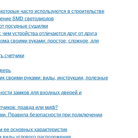
 которые часто используются в строительстве
нение SMD светодиодов
ют посудные сушилки
чем устройства отличаются друг от друга
дома своими руками: простое, сложное, для
ь счетчики
дверь
к своими руками: виды, инструкции, полезные
ности замков для входных дверей и
етчиков: правда или миф?
ми. Правила безопасности при подключении
м ее основных характеристик
 и виды углового расположения