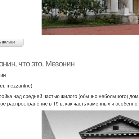
ь дальше →
нин, что это. Мезонин
и́н
ал. mezzanine)
ройка над средней частью жилого (обычно небольшого) дома
ое распространение в 19 в. как часть каменных и особенн