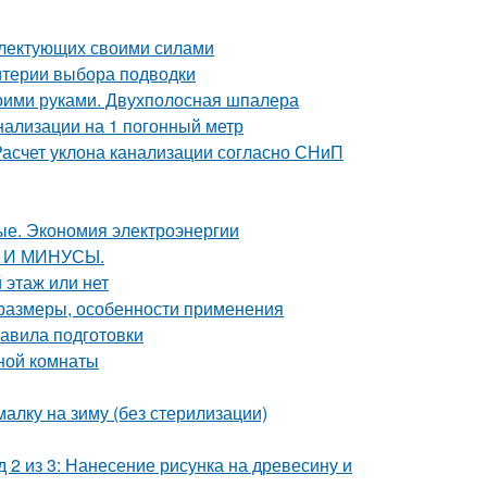
плектующих своими силами
итерии выбора подводки
оими руками. Двухполосная шпалера
нализации на 1 погонный метр
 Расчет уклона канализации согласно СНиП
ые. Экономия электроэнергии
Ы И МИНУСЫ.
 этаж или нет
: размеры, особенности применения
авила подготовки
нной комнаты
лку на зиму (без стерилизации)
 2 из 3: Нанесение рисунка на древесину и