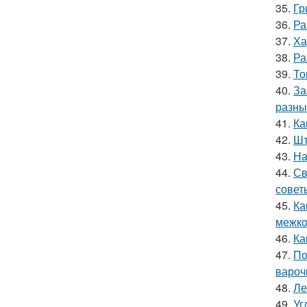
35.
Гр
36.
Ра
37.
Ха
38.
Ра
39.
То
40.
За
разны
41.
Ка
42.
Шт
43.
На
44.
Св
совет
45.
Ка
межко
46.
Ка
47.
По
вароч
48.
Ле
49.
Уг