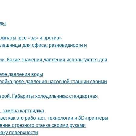
иды
омнаты: все «за» и против»
олешницы для офиса: разновидности и
ии. Какие значения давления используются для
еле давления воды
ройка реле давления насосной станции своими
рой. Габариты холодильника: стандартная
, замена картриджа
ве: как это работает, технологии и 3D-принтеры
ение отрезного станка своими руками
овку поверхности