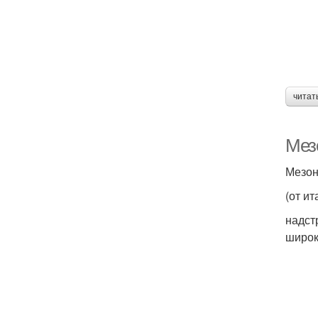
читат
Мезо
Мезон
(от ит
надст
широк