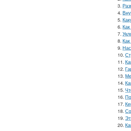
3.
Раз
4.
Вну
5.
Как
6.
Как
7.
Укл
8.
Как
9.
Нас
10.
Ст
11.
Ка
12.
Га
13.
Ме
14.
Ка
15.
Чт
16.
По
17.
Ке
18.
Со
19.
Эт
20.
Ка