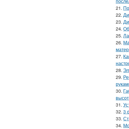
после
21.
По
22.
Ди
23.
Ди
24.
Об
25.
Ла
26.
Ма
мате
27.
Ка
настр
28.
Эл
29.
Ре
рукам
30.
Га
высот
31.
Ус
32.
3 
33.
Ст
34.
Мо