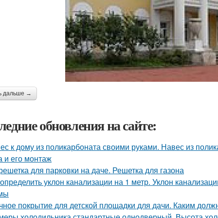
ь дальше →
ледние обновления на сайте:
ес к дому из поликарбоната своими руками. Навес из поли
а и его монтаж
решетка для парковки на даче. Решетка для газона
 определить уклон канализации на 1 метр. Уклон канализаци
мы
чное покрытие для детской площадки для дачи. Каким долж
меры холодильника стандартные однодверный. Высота хол