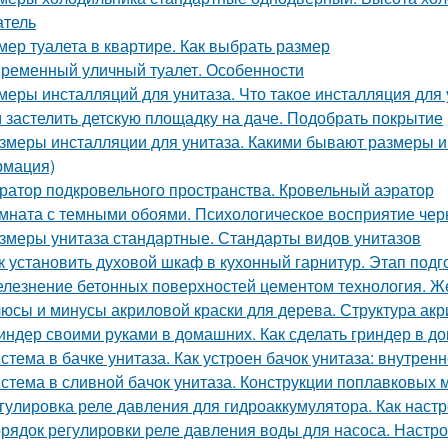
атель
мер туалета в квартире. Как выбрать размер
ременный уличный туалет. Особенности
меры инсталляций для унитаза. Что такое инсталляция для 
 застелить детскую площадку на даче. Подобрать покрытие
змеры инсталляции для унитаза. Какими бывают размеры и
мация)
ратор подкровельного пространства. Кровельный аэратор
мната с темными обоями. Психологическое восприятие черн
змеры унитаза стандартные. Стандарты видов унитазов
к установить духовой шкаф в кухонный гарнитур. Этап подго
лезнение бетонных поверхностей цементом технология. Ж
юсы и минусы акриловой краски для дерева. Структура акр
индер своими руками в домашних. Как сделать гриндер в д
стема в бачке унитаза. Как устроен бачок унитаза: внутрен
стема в сливной бачок унитаза. Конструкции поплавковых
гулировка реле давления для гидроаккумулятора. Как настр
рядок регулировки реле давления воды для насоса. Настр