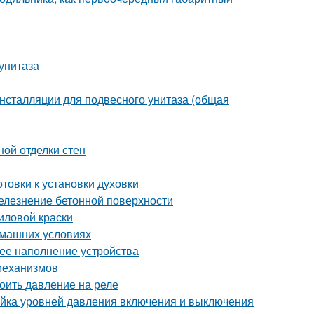
унитаза
нсталляции для подвесного унитаза (общая
ой отделки стен
товки к установки духовки
елезнение бетонной поверхности
иловой краски
омашних условиях
нее наполнение устройства
 механизмов
оить давление на реле
ойка уровней давления включения и выключения