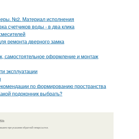
меры. №2. Материал исполнения
ка счетчиков воды - в два клика
 смесителей
для ремонта дверного замка
к, самостоятельное оформление и монтаж
ти эксплуатации
ы
рекомендации по формированию пространства
Какой подоконник выбрать?
язь
решено при указании обратной гиперссылки.