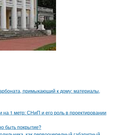
карбоната, примыкающий к дому: материалы,
и на 1 метр: СНиП и его роль в проектировании
но быть покрытие?
одильника, как первоочередный габаритный