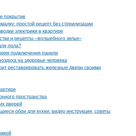
ое покрытие
малку: простой рецепт без стерилизации
зводки электрики в квартире
стки и рецепты «волшебного зелья»
для пола?
еория подключения панели
оздуха на здоровье человека
тоит реставрировать железные двери своими
вартире
онного пространства
их дверей
иеся обои для кухни: видео инструкция, советы
амкой