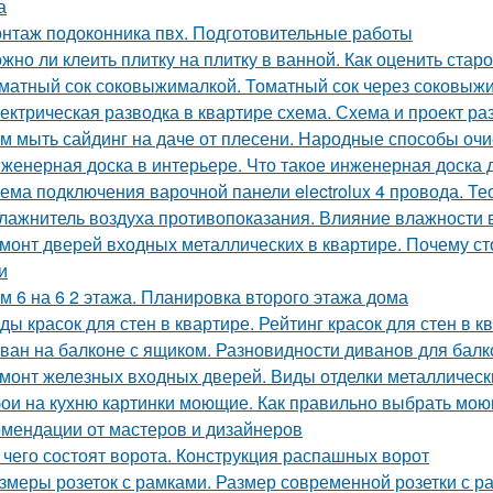
а
нтаж подоконника пвх. Подготовительные работы
жно ли клеить плитку на плитку в ванной. Как оценить стар
матный сок соковыжималкой. Томатный сок через соковыжи
ектрическая разводка в квартире схема. Схема и проект ра
м мыть сайдинг на даче от плесени. Народные способы очи
женерная доска в интерьере. Что такое инженерная доска 
ема подключения варочной панели electrolux 4 провода. Т
лажнитель воздуха противопоказания. Влияние влажности в
монт дверей входных металлических в квартире. Почему с
и
м 6 на 6 2 этажа. Планировка второго этажа дома
ды красок для стен в квартире. Рейтинг красок для стен в к
ван на балконе с ящиком. Разновидности диванов для балк
монт железных входных дверей. Виды отделки металлическ
ои на кухню картинки моющие. Как правильно выбрать моющ
омендации от мастеров и дизайнеров
 чего состоят ворота. Конструкция распашных ворот
змеры розеток с рамками. Размер современной розетки с р