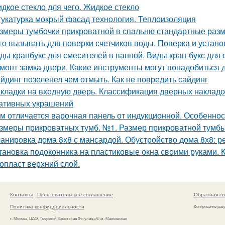
дкое стекло для чего. Жидкое стекло
укатурка мокрый фасад технология. Теплоизоляция
змеры тумбочки прикроватной в спальню стандартные раз
го вызывать для поверки счетчиков воды. Поверка и установ
ды кранбукс для смесителей в ванной. Виды кран-букс для
монт замка двери. Какие инструменты могут понадобиться 
йдинг позеленел чем отмыть. Как не повредить сайдинг
кладки на входную дверь. Классификация дверных накладо
ативных украшений
м отличается варочная панель от индукционной. Особеннос
змеры прикроватных тумб. №1. Размер прикроватной тумб
анировка дома 8х8 с мансардой. Обустройство дома 8х8: 
тановка подоконника на пластиковые окна своими руками. 
опласт верхний слой.
Контакты
Пользовательское соглашение
Обратная св
Политика конфидециальности
Копирование раз
г. Москва, ЦАО, Тверской, Брестская 2-я улица 6, м. Маяковская