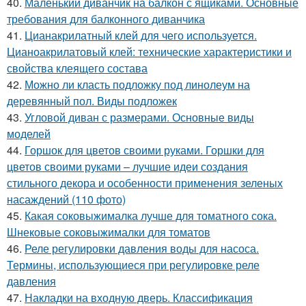
40.
Маленький диванчик на балкон с ящиками. Основные
требования для балконного диванчика
41.
Цианакрилатный клей для чего используется.
Цианоакрилатовый клей: технические характеристики и
свойства клеящего состава
42.
Можно ли класть подложку под линолеум на
деревянный пол. Виды подложек
43.
Угловой диван с размерами. Основные виды
моделей
44.
Горшок для цветов своими руками. Горшки для
цветов своими руками – лучшие идеи создания
стильного декора и особенности применения зеленых
насаждений (110 фото)
45.
Какая соковыжималка лучше для томатного сока.
Шнековые соковыжималки для томатов
46.
Реле регулировки давления воды для насоса.
Термины, использующиеся при регулировке реле
давления
47.
Накладки на входную дверь. Классификация