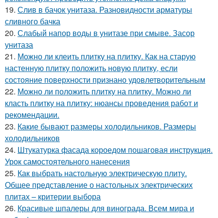
19.
Слив в бачок унитаза. Разновидности арматуры
сливного бачка
20.
Слабый напор воды в унитазе при смыве. Засор
унитаза
21.
Можно ли клеить плитку на плитку. Как на старую
настенную плитку положить новую плитку, если
состояние поверхности признано удовлетворительным
22.
Можно ли положить плитку на плитку. Можно ли
класть плитку на плитку: нюансы проведения работ и
рекомендации.
23.
Какие бывают размеры холодильников. Размеры
холодильников
24.
Штукатурка фасада короедом пошаговая инструкция.
Урок самостоятельного нанесения
25.
Как выбрать настольную электрическую плиту.
Общее представление о настольных электрических
плитах – критерии выбора
26.
Красивые шпалеры для винограда. Всем мира и