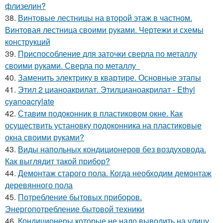
флизелин?
38.
Винтовые лестницы на второй этаж в частном.
Винтовая лестница своими руками. Чертежи и схемы
конструкций
39.
Приспособление для заточки сверла по металлу
своими руками. Сверла по металлу
40.
Заменить электрику в квартире. Основные этапы
41.
Этил 2 цианоакрилат. Этилцианоакрилат - Ethyl
cyanoacrylate
42.
Ставим подоконник в пластиковом окне. Как
осуществить установку подоконника на пластиковые
окна своими руками?
43.
Виды напольных кондиционеров без воздуховода.
Как выглядит такой прибор?
44.
Демонтаж старого пола. Когда необходим демонтаж
деревянного пола
45.
Потребление бытовых приборов.
Энергопотребление бытовой техники
46.
Кондиционеры которые не надо выводить на улицу.