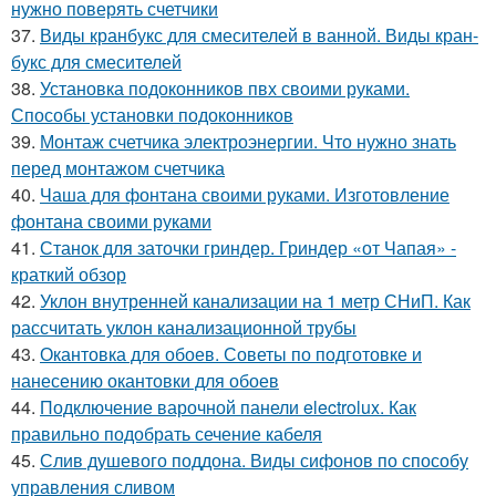
нужно поверять счетчики
37.
Виды кранбукс для смесителей в ванной. Виды кран-
букс для смесителей
38.
Установка подоконников пвх своими руками.
Способы установки подоконников
39.
Монтаж счетчика электроэнергии. Что нужно знать
перед монтажом счетчика
40.
Чаша для фонтана своими руками. Изготовление
фонтана своими руками
41.
Станок для заточки гриндер. Гриндер «от Чапая» -
краткий обзор
42.
Уклон внутренней канализации на 1 метр СНиП. Как
рассчитать уклон канализационной трубы
43.
Окантовка для обоев. Советы по подготовке и
нанесению окантовки для обоев
44.
Подключение варочной панели electrolux. Как
правильно подобрать сечение кабеля
45.
Слив душевого поддона. Виды сифонов по способу
управления сливом