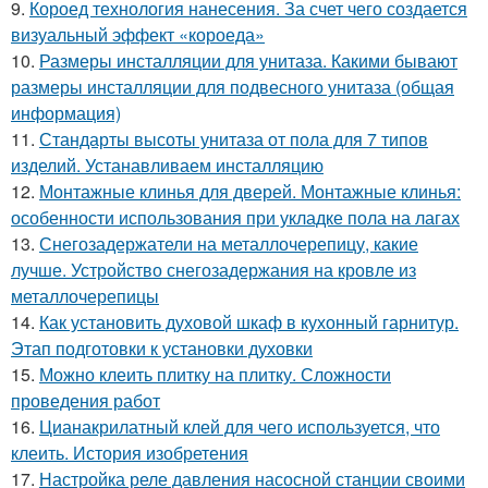
9.
Короед технология нанесения. За счет чего создается
визуальный эффект «короеда»
10.
Размеры инсталляции для унитаза. Какими бывают
размеры инсталляции для подвесного унитаза (общая
информация)
11.
Стандарты высоты унитаза от пола для 7 типов
изделий. Устанавливаем инсталляцию
12.
Монтажные клинья для дверей. Монтажные клинья:
особенности использования при укладке пола на лагах
13.
Снегозадержатели на металлочерепицу, какие
лучше. Устройство снегозадержания на кровле из
металлочерепицы
14.
Как установить духовой шкаф в кухонный гарнитур.
Этап подготовки к установки духовки
15.
Можно клеить плитку на плитку. Сложности
проведения работ
16.
Цианакрилатный клей для чего используется, что
клеить. История изобретения
17.
Настройка реле давления насосной станции своими