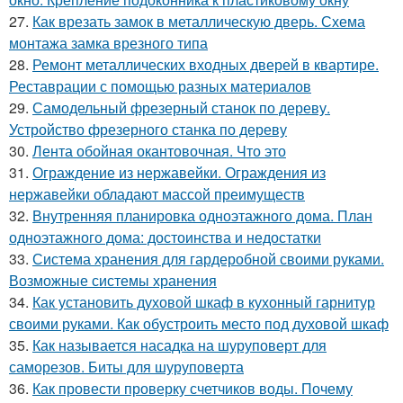
27.
Как врезать замок в металлическую дверь. Схема
монтажа замка врезного типа
28.
Ремонт металлических входных дверей в квартире.
Реставрации с помощью разных материалов
29.
Самодельный фрезерный станок по дереву.
Устройство фрезерного станка по дереву
30.
Лента обойная окантовочная. Что это
31.
Ограждение из нержавейки. Ограждения из
нержавейки обладают массой преимуществ
32.
Внутренняя планировка одноэтажного дома. План
одноэтажного дома: достоинства и недостатки
33.
Система хранения для гардеробной своими руками.
Возможные системы хранения
34.
Как установить духовой шкаф в кухонный гарнитур
своими руками. Как обустроить место под духовой шкаф
35.
Как называется насадка на шуруповерт для
саморезов. Биты для шуруповерта
36.
Как провести проверку счетчиков воды. Почему