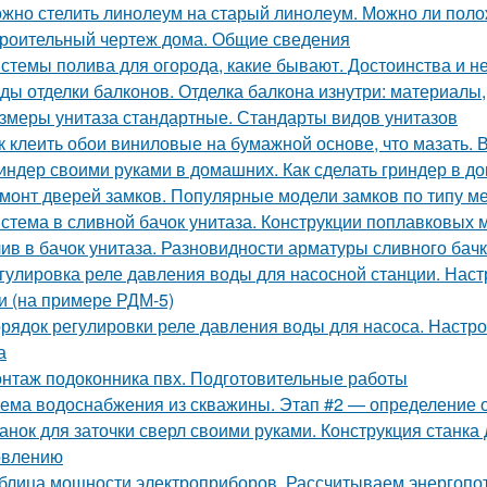
жно стелить линолеум на старый линолеум. Можно ли пол
роительный чертеж дома. Общие сведения
стемы полива для огорода, какие бывают. Достоинства и н
ды отделки балконов. Отделка балкона изнутри: материалы,
змеры унитаза стандартные. Стандарты видов унитазов
к клеить обои виниловые на бумажной основе, что мазать.
индер своими руками в домашних. Как сделать гриндер в д
монт дверей замков. Популярные модели замков по типу м
стема в сливной бачок унитаза. Конструкции поплавковых
ив в бачок унитаза. Разновидности арматуры сливного бач
гулировка реле давления воды для насосной станции. Наст
и (на примере РДМ-5)
рядок регулировки реле давления воды для насоса. Настр
а
нтаж подоконника пвх. Подготовительные работы
ема водоснабжения из скважины. Этап #2 — определение
анок для заточки сверл своими руками. Конструкция станка 
овлению
блица мощности электроприборов. Рассчитываем энергопо