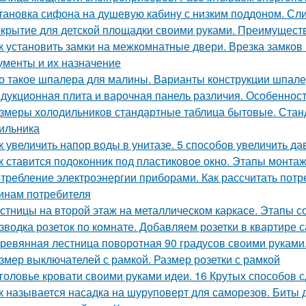
тановка сифона на душевую кабину с низким поддоном. С
крытие для детской площадки своими руками. Преимуществ
к установить замки на межкомнатные двери. Врезка замко
ументы и их назначение
о такое шпалера для малины. Варианты конструкции шпал
дукционная плита и варочная панель различия. Особеннос
змеры холодильников стандартные таблица бытовые. Стан
ильника
к увеличить напор воды в унитазе. 5 способов увеличить да
к ставится подоконник под пластиковое окно. Этапы монта
требление электроэнергии приборами. Как рассчитать потр
инам потребителя
стницы на второй этаж на металлическом каркасе. Этапы 
зводка розеток по комнате. Добавляем розетки в квартире 
ревянная лестница поворотная 90 градусов своими рукам
змер выключателей с рамкой. Размер розетки с рамкой
головье кровати своими руками идеи. 16 Крутых способов 
к называется насадка на шуруповерт для саморезов. Биты