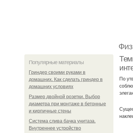
Физ
Тем
Популярные материалы
инт
Гриндер своими руками в
По ут
домашних. Как сделать гриндер в
соблю
домашних условиях
элега
Размер двойной розетки. Выбор
диаметра при монтаже в бетонные
Сущес
и кирпичные стены
накле
Система слива бачка унитаза.
Внутреннее устройство