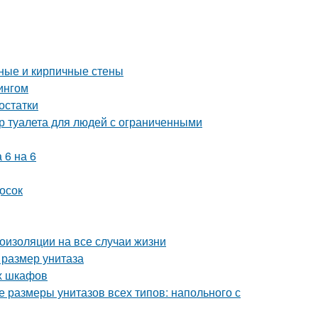
нные и кирпичные стены
ингом
остатки
р туалета для людей с ограниченными
 6 на 6
осок
оизоляции на все случаи жизни
 размер унитаза
ых шкафов
 размеры унитазов всех типов: напольного с