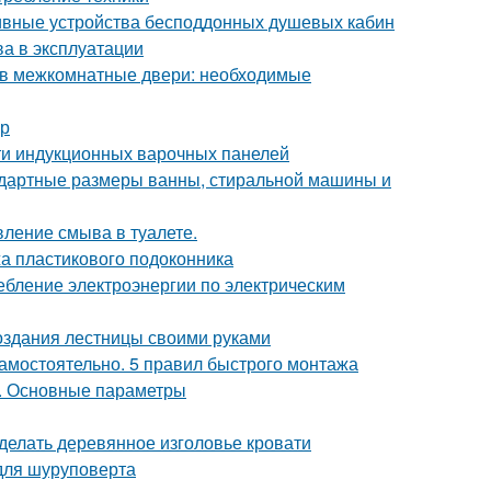
ливные устройства бесподдонных душевых кабин
а в эксплуатации
в в межкомнатные двери: необходимые
ер
ти индукционных варочных панелей
дартные размеры ванны, стиральной машины и
вление смыва в туалете.
жа пластикового подоконника
ебление электроэнергии по электрическим
создания лестницы своими руками
самостоятельно. 5 правил быстрого монтажа
и. Основные параметры
сделать деревянное изголовье кровати
 для шуруповерта