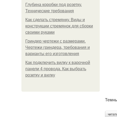
Глубина коробки под розетку.
Технические требования
Как сделать стремянку. Виды и
конструкции стремянок для сборки
своими руками
Гриндер чертежи с размерами.
Чертежи гриндера, требования и
варианты его изготовления
Как подключить вилку к варочной
панели 4 провода. Как выбрать
розетку и вилку
Темны
читат