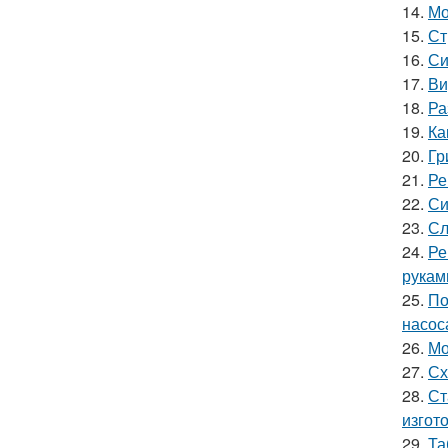
14.
Мо
15.
Ст
16.
Си
17.
Ви
18.
Ра
19.
Ка
20.
Гр
21.
Ре
22.
Си
23.
Сл
24.
Ре
рукам
25.
По
насос
26.
Мо
27.
Сх
28.
Ст
изгот
29.
Та