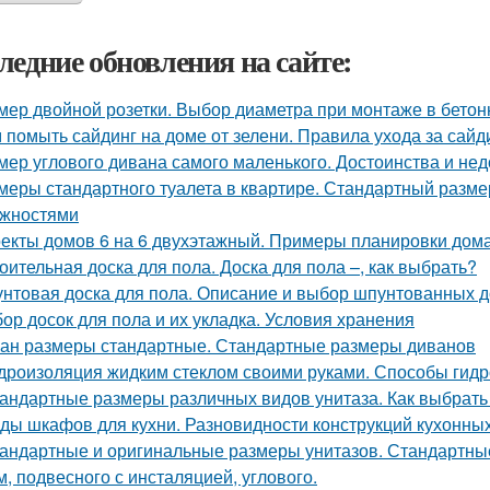
ледние обновления на сайте:
мер двойной розетки. Выбор диаметра при монтаже в бето
 помыть сайдинг на доме от зелени. Правила ухода за сайд
мер углового дивана самого маленького. Достоинства и нед
меры стандартного туалета в квартире. Стандартный разме
жностями
екты домов 6 на 6 двухэтажный. Примеры планировки дома
оительная доска для пола. Доска для пола –, как выбрать?
нтовая доска для пола. Описание и выбор шпунтованных д
ор досок для пола и их укладка. Условия хранения
ан размеры стандартные. Стандартные размеры диванов
дроизоляция жидким стеклом своими руками. Способы гидр
андартные размеры различных видов унитаза. Как выбрать
ды шкафов для кухни. Разновидности конструкций кухонн
андартные и оригинальные размеры унитазов. Стандартные
м, подвесного с инсталяцией, углового.