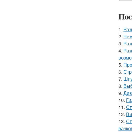
Пос
1.
Раз
2.
Чем
3.
Раз
4.
Раз
возмо
5.
Про
6.
Стр
7.
Шпу
8.
Выб
9.
Див
10.
Ги
11.
Ст
12.
Ви
13.
Ст
бачко