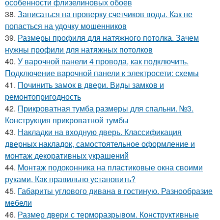
особенности флизелиновых обоев
38.
Записаться на проверку счетчиков воды. Как не
попасться на удочку мошенников
39.
Размеры профиля для натяжного потолка. Зачем
нужны профили для натяжных потолков
40.
У варочной панели 4 провода, как подключить.
Подключение варочной панели к электросети: схемы
41.
Починить замок в двери. Виды замков и
ремонтопригодность
42.
Прикроватная тумба размеры для спальни. №3.
Конструкция прикроватной тумбы
43.
Накладки на входную дверь. Классификация
дверных накладок, самостоятельное оформление и
монтаж декоративных украшений
44.
Монтаж подоконника на пластиковые окна своими
руками. Как правильно установить?
45.
Габариты углового дивана в гостиную. Разнообразие
мебели
46.
Размер двери с терморазрывом. Конструктивные