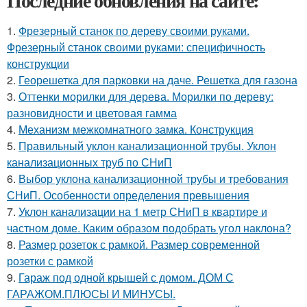
Последние обновления на сайте:
1.
Фрезерный станок по дереву своими руками.
Фрезерный станок своими руками: специфичность
конструкции
2.
Георешетка для парковки на даче. Решетка для газона
3.
Оттенки морилки для дерева. Морилки по дереву:
разновидности и цветовая гамма
4.
Механизм межкомнатного замка. Конструкция
5.
Правильный уклон канализационной трубы. Уклон
канализационных труб по СНиП
6.
Выбор уклона канализационной трубы и требования
СНиП. Особенности определения превышения
7.
Уклон канализации на 1 метр СНиП в квартире и
частном доме. Каким образом подобрать угол наклона?
8.
Размер розеток с рамкой. Размер современной
розетки с рамкой
9.
Гараж под одной крышей с домом. ДОМ С
ГАРАЖОМ.ПЛЮСЫ И МИНУСЫ.