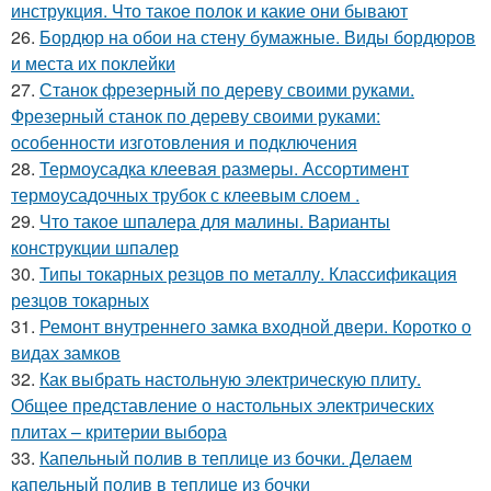
инструкция. Что такое полок и какие они бывают
26.
Бордюр на обои на стену бумажные. Виды бордюров
и места их поклейки
27.
Станок фрезерный по дереву своими руками.
Фрезерный станок по дереву своими руками:
особенности изготовления и подключения
28.
Термоусадка клеевая размеры. Ассортимент
термоусадочных трубок с клеевым слоем .
29.
Что такое шпалера для малины. Варианты
конструкции шпалер
30.
Типы токарных резцов по металлу. Классификация
резцов токарных
31.
Ремонт внутреннего замка входной двери. Коротко о
видах замков
32.
Как выбрать настольную электрическую плиту.
Общее представление о настольных электрических
плитах – критерии выбора
33.
Капельный полив в теплице из бочки. Делаем
капельный полив в теплице из бочки