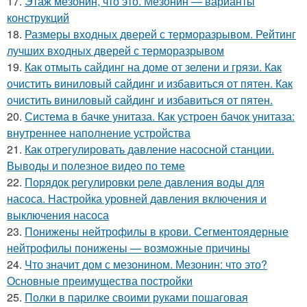
17.
Этаж мезонин, что это. Мезонин — варианты
конструкций
18.
Размеры входных дверей с терморазрывом. Рейтинг
лучших входных дверей с терморазрывом
19.
Как отмыть сайдинг на доме от зелени и грязи. Как
очистить виниловый сайдинг и избавиться от пятен. Как
очистить виниловый сайдинг и избавиться от пятен.
20.
Система в бачке унитаза. Как устроен бачок унитаза:
внутреннее наполнение устройства
21.
Как отрегулировать давление насосной станции.
Выводы и полезное видео по теме
22.
Порядок регулировки реле давления воды для
насоса. Настройка уровней давления включения и
выключения насоса
23.
Понижены нейтрофилы в крови. Сегментоядерные
нейтрофилы понижены — возможные причины
24.
Что значит дом с мезонином. Мезонин: что это?
Основные преимущества постройки
25.
Полки в парилке своими руками пошаговая