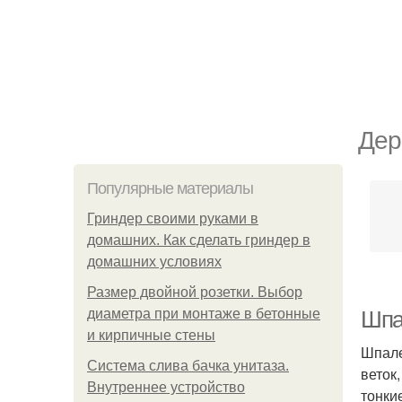
Дер
Популярные материалы
Гриндер своими руками в
домашних. Как сделать гриндер в
домашних условиях
Размер двойной розетки. Выбор
диаметра при монтаже в бетонные
Шпа
и кирпичные стены
Шпале
Система слива бачка унитаза.
веток
Внутреннее устройство
тонки