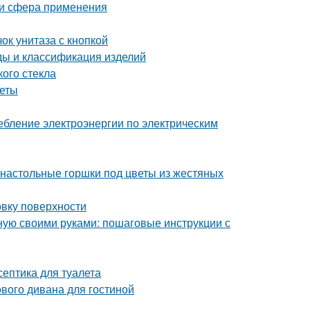
 и сфера применения
чок унитаза с кнопкой
иды и классификация изделий
ого стекла
веты
ебление электроэнергии по электрическим
 настольные горшки под цветы из жестяных
овку поверхности
нную своими руками: пошаговые инструкции с
ептика для туалета
ового дивана для гостиной