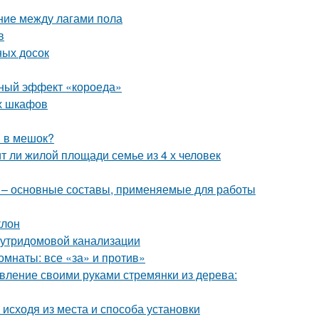
ние между лагами пола
в
ных досок
льный эффект «короеда»
ых шкафов
я в мешок?
ит ли жилой площади семье из 4 х человек
й – основные составы, применяемые для работы
клон
нутридомовой канализации
омнаты: все «за» и против»
овление своими руками стремянки из дерева:
исходя из места и способа установки