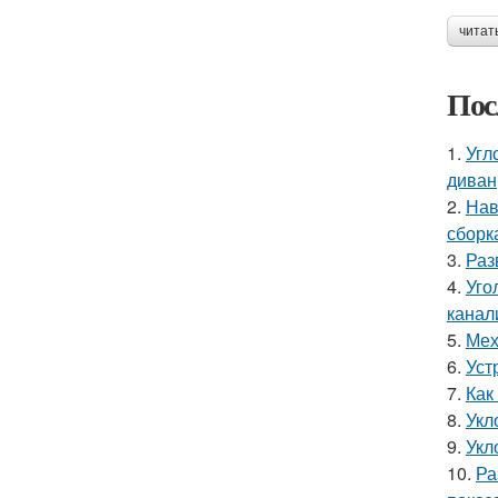
читат
Пос
1.
Угл
диван
2.
Нав
сборк
3.
Раз
4.
Уго
канал
5.
Мех
6.
Уст
7.
Как
8.
Укл
9.
Укл
10.
Ра