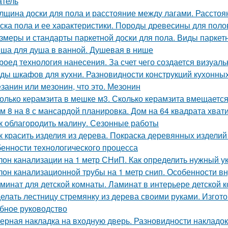
атель
лщина доски для пола и расстояние между лагами. Расстоя
ска пола и ее характеристики. Породы древесины для поло
змеры и стандарты паркетной доски для пола. Виды паркет
ша для душа в ванной. Душевая в нише
роед технология нанесения. За счет чего создается визуа
ды шкафов для кухни. Разновидности конструкций кухонн
занин или мезонин, что это. Мезонин
олько керамзита в мешке м3. Сколько керамзита вмещаетс
м 8 на 8 с мансардой планировка. Дом на 64 квадрата хват
к облагородить малину. Сезонные работы
к красить изделия из дерева. Покраска деревянных издели
бенности технологического процесса
лон канализации на 1 метр СНиП. Как определить нужный у
лон канализационной трубы на 1 метр снип. Особенности в
минат для детской комнаты. Ламинат в интерьере детской к
елать лестницу стремянку из дерева своими руками. Изгот
бное руководство
ерная накладка на входную дверь. Разновидности накладок 