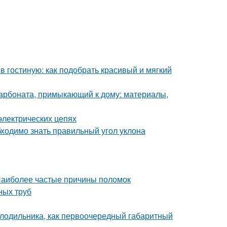
в гостиную: как подобрать красивый и мягкий
карбоната, примыкающий к дому: материалы,
электрических цепях
бходимо знать правильный угол уклона
 Наиболее частые причины поломок
ных труб
лодильника, как первоочередный габаритный