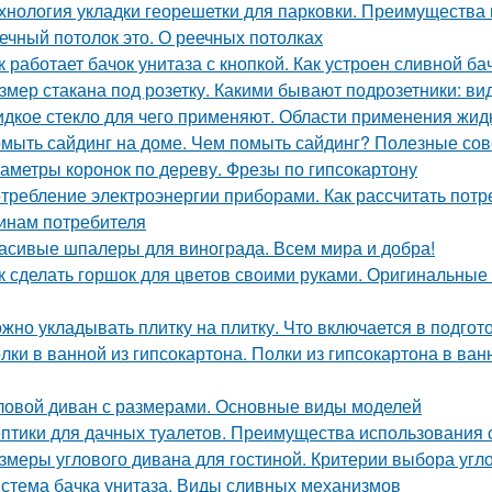
хнология укладки георешетки для парковки. Преимущества
ечный потолок это. О реечных потолках
к работает бачок унитаза с кнопкой. Как устроен сливной ба
змер стакана под розетку. Какими бывают подрозетники: в
дкое стекло для чего применяют. Области применения жидк
мыть сайдинг на доме. Чем помыть сайдинг? Полезные со
аметры коронок по дереву. Фрезы по гипсокартону
требление электроэнергии приборами. Как рассчитать потр
инам потребителя
асивые шпалеры для винограда. Всем мира и добра!
к сделать горшок для цветов своими руками. Оригинальные
жно укладывать плитку на плитку. Что включается в подгот
лки в ванной из гипсокартона. Полки из гипсокартона в ва
ловой диван с размерами. Основные виды моделей
птики для дачных туалетов. Преимущества использования с
змеры углового дивана для гостиной. Критерии выбора угл
стема бачка унитаза. Виды сливных механизмов