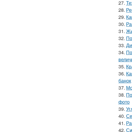
27.
Те
28.
Ре
29.
Ка
30.
Ра
31.
Жи
32.
По
33.
Ди
34.
По
велич
35.
Кр
36.
Ка
банок
37.
Мо
38.
По
фото
39.
Уг
40.
Се
41.
Ра
42.
Си