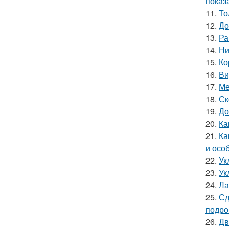
показ
11.
То
12.
До
13.
Ра
14.
Ни
15.
Ко
16.
Ви
17.
Ме
18.
Ск
19.
До
20.
Ка
21.
Ка
и осо
22.
Ук
23.
Ук
24.
Ла
25.
Сд
подро
26.
Дв