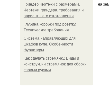
на зе
Гриндер чертежи с размерами.
Чертежи гриндера, требования и
варианты его изготовления
Глубина коробки под розетку.
Технические требования
Система направляющих для
шкафов купе. Особенности
фурнитуры
Как сделать стремянку. Виды и
конструкции стремянок для сборки
своими руками