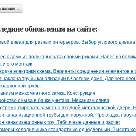
ь дальше →
ледние обновления на сайте:
овой диван для разных интерьеров. Выбор углового дивана 
ес к дому из поликарбоната своими руками. Навес из поли
а и его монтаж
водка электрики схема. Варианты соединения элементов в 
л наклона трубы канализации в частном доме. Для чего нео
изационной трубы.
анизм межкомнатного замка. Конструкция
ройство смыва в бачке унитаза. Механизм слива
 отремонтировать замок на входной металлической двери.
он канализационной трубы для наружной. Прокладка наруж
он канализационных тру. Табличные данные и расчет
змеры холодильника стандартные однодверный. Высота хо