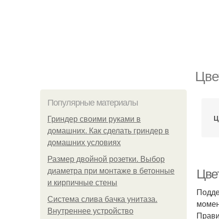
Цве
Популярные материалы
Ц
Гриндер своими руками в
домашних. Как сделать гриндер в
домашних условиях
Размер двойной розетки. Выбор
диаметра при монтаже в бетонные
Цве
и кирпичные стены
Подде
Система слива бачка унитаза.
момен
Внутреннее устройство
Прави