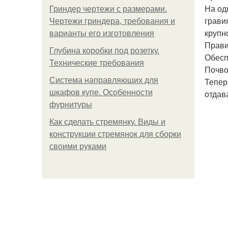
На од
Гриндер чертежи с размерами.
грави
Чертежи гриндера, требования и
крупн
варианты его изготовления
Прави
Глубина коробки под розетку.
Обесп
Технические требования
Почво
Система направляющих для
Тепер
шкафов купе. Особенности
отдав
фурнитуры
Как сделать стремянку. Виды и
конструкции стремянок для сборки
своими руками