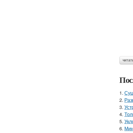
читат
Пос
1.
Суш
2.
Раз
3.
Уст
4.
Тол
5.
Укл
6.
Мин