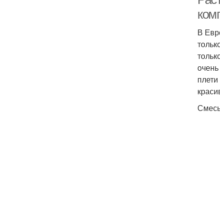
ком
В Евр
тольк
тольк
очень
плети
краси
Смесь