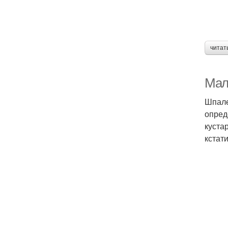
читат
Мал
Шпале
опред
куста
кстат