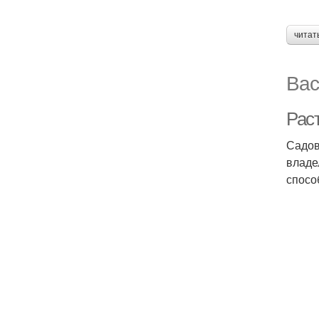
читат
Вас
Рас
Садов
владе
спосо