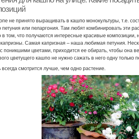
позиций
опе не принято выращивать в кашпо монокультуры, т.е. сост
о петуния или пеларгония. Там любят комбинировать эти ра
о в том, что получаются интересные красивые композиции, 
 капризны. Самая капризная – наша любимая петуния. Неск
 с поникшими цветами, приходится ее обирать, чтобы она ве
вого цветущего кашпо не нужно сажать в него одну только п
 всегда смотрится лучше, чем одно растение.