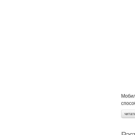
Мобил
спосо
читат
Рас