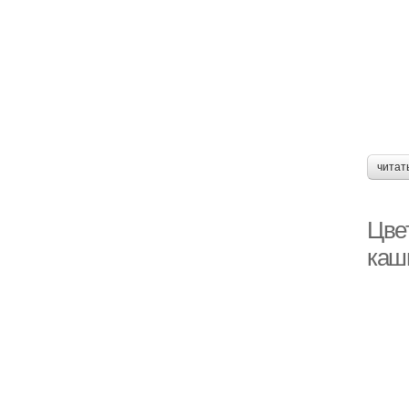
читат
Цве
каш