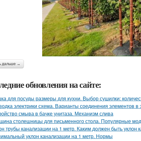
ь дальше →
ледние обновления на сайте:
ка для посуды размеры для кухни. Выбор сушилки: количе
водка электрики схема. Варианты соединения элементов в 
ройство смыва в бачке унитаза. Механизм слива
щина столешницы для письменного стола. Популярные мо
он трубы канализации на 1 метр. Каким должен быть уклон
имальный уклон канализации на 1 метр. Нормы