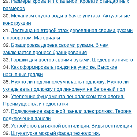
29.
Размеры кровати 1 спальной. Кровати стандартных
размеров
30.
Механизм спуска воды в бачке унитаза. Актуальные
конструкции
31.
Лестница на второй этаж деревянная своими руками
с поворотом. Материалы
32.
Брашировка дерева своими руками. В чем
заключается процесс браширования
33.
Горшки для цветов своими руками. Шедевр из ничего
34.
Как сформировать грядки на участке. Высокие
насыпные грядки
35.
Нужно ли под линолеум класть подложку. Нужно ли
укладывать подложку под линолеум на бетонный пол
36.
Утепление фундамента пеноплексом технология.
Преимущества и недостатки
37.
Подключение варочной панели электролюкс. Теория
подключения панели
38.
Устройство вытяжной вентиляции. Виды вентиляции
39.
Штукатурка мокрый фасад технология.