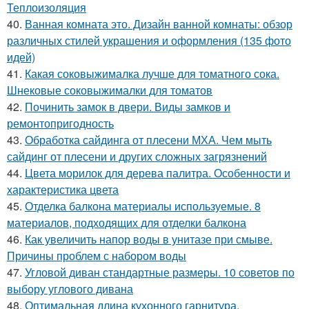
Теплоизоляция
40.
Ванная комната это. Дизайн ванной комнаты: обзор
различных стилей украшения и оформления (135 фото
идей)
41.
Какая соковыжималка лучше для томатного сока.
Шнековые соковыжималки для томатов
42.
Починить замок в двери. Виды замков и
ремонтопригодность
43.
Обработка сайдинга от плесени МХА. Чем мыть
сайдинг от плесени и других сложных загрязнений
44.
Цвета морилок для дерева палитра. Особенности и
характеристика цвета
45.
Отделка балкона материалы используемые. 8
материалов, подходящих для отделки балкона
46.
Как увеличить напор воды в унитазе при смыве.
Причины проблем с набором воды
47.
Угловой диван стандартные размеры. 10 советов по
выбору углового дивана
48.
Оптимальная длина кухонного гарнитура.