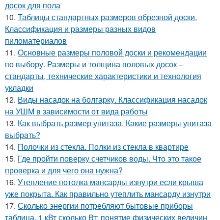
досок для пола
10.
Таблицы стандартных размеров обрезной доски.
Классификация и размеры разных видов
пиломатериалов
11.
Основные размеры половой доски и рекомендации
по выбору. Размеры и толщина половых досок –
стандарты, технические характеристики и технология
укладки
12.
Виды насадок на болгарку. Классификация насадок
на УШМ в зависимости от вида работы
13.
Как выбрать размер унитаза. Какие размеры унитаза
выбрать?
14.
Полочки из стекла. Полки из стекла в квартире
15.
Где пройти поверку счетчиков воды. Что это такое
проверка и для чего она нужна?
16.
Утепление потолка мансарды изнутри если крыша
уже покрыта. Как правильно утеплить мансарду изнутри
17.
Сколько энергии потребляют бытовые приборы
таблица. 1 кВт сколько Вт: понятие физических величин