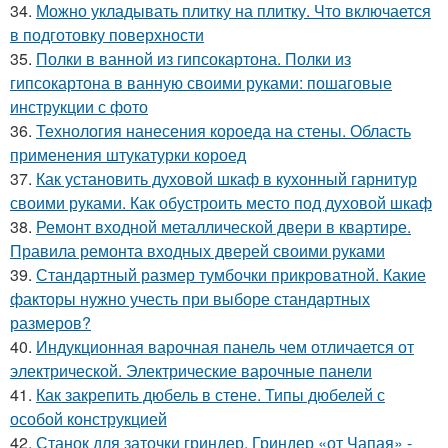
34.
Можно укладывать плитку на плитку. Что включается
в подготовку поверхности
35.
Полки в ванной из гипсокартона. Полки из
гипсокартона в ванную своими руками: пошаговые
инструкции с фото
36.
Технология нанесения короеда на стены. Область
применения штукатурки короед
37.
Как установить духовой шкаф в кухонный гарнитур
своими руками. Как обустроить место под духовой шкаф
38.
Ремонт входной металлической двери в квартире.
Правила ремонта входных дверей своими руками
39.
Стандартный размер тумбочки прикроватной. Какие
факторы нужно учесть при выборе стандартных
размеров?
40.
Индукционная варочная панель чем отличается от
электрической. Электрические варочные панели
41.
Как закрепить дюбель в стене. Типы дюбелей с
особой конструкцией
42.
Станок для заточки гриндер. Гриндер «от Чапая» -