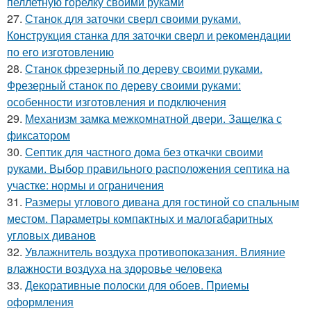
пеллетную горелку своими руками
27.
Станок для заточки сверл своими руками.
Конструкция станка для заточки сверл и рекомендации
по его изготовлению
28.
Станок фрезерный по дереву своими руками.
Фрезерный станок по дереву своими руками:
особенности изготовления и подключения
29.
Механизм замка межкомнатной двери. Защелка с
фиксатором
30.
Септик для частного дома без откачки своими
руками. Выбор правильного расположения септика на
участке: нормы и ограничения
31.
Размеры углового дивана для гостиной со спальным
местом. Параметры компактных и малогабаритных
угловых диванов
32.
Увлажнитель воздуха противопоказания. Влияние
влажности воздуха на здоровье человека
33.
Декоративные полоски для обоев. Приемы
оформления