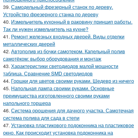
39.
Самодельный фрезерный станок по дереву.
Устройство фрезерного станка по дереву
40.
Измельчитель кухонный в раковину принцип работы.
Так ли нужен измельчитель на кухне?
41.
Ремонт железных входных дверей. Виды отделки
металлических дверей
42.
Автополив из бочки самотеком. Капельный полив
самотёком: выбор оборудования и монтаж
43.
Характеристики светодиодов малой мощности
таблица. Сравнение SMD светодиодов
44.
Горшки для цветов своими руками. Шедевр из ничего
45.
Напольная лампа своими руками. Основные
преимущества изготовленного своими руками
напольного торшера
46.
Система орошения для дачного участка. Самотечная
система полива для сада в степи
47.
Установка пластикового подоконника на пластиковое
окно. Как происходит установка подоконника на