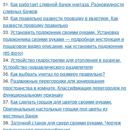
31.
Как работает сливной бачок унитаза. Разновидности
сливных бачков
32.
Как правильно развести проводку в квартире. Как
развести проводку правильно
33.
Установить подоконник своими руками. Установка
подоконника своими руками — подробная инструкция и
пошаговое видео описание, как установить подоконник
(85 фото)
34.
Устройство гидрострелки для отопления в разрезе.
Устройство гидравлического разделителя
35.
Как выбрать унитаз по размеру правильно?
36.
Раздвижные перегородки для зонирования
пространства в комнате. Классификация перегородок по
функциональному признаку
37.
Как сделать горшок для цветов своими руками.
Оригинальные настольные горшки под цветы из
жестяных банок
38.
Заточной станок для сверл своими руками. Чертеж
полноценного приспособления