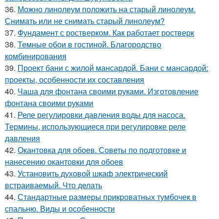
36.
Можно линолеум положить на старый линолеум.
Снимать или не снимать старый линолеум?
37.
Фундамент с ростверком. Как работает ростверк
38.
Темные обои в гостиной. Благородство
комбинирования
39.
Проект бани с жилой мансардой. Бани с мансардой:
проекты, особенности их составления
40.
Чаша для фонтана своими руками. Изготовление
фонтана своими руками
41.
Реле регулировки давления воды для насоса.
Термины, использующиеся при регулировке реле
давления
42.
Окантовка для обоев. Советы по подготовке и
нанесению окантовки для обоев
43.
Установить духовой шкаф электрический
встраиваемый. Что делать
44.
Стандартные размеры прикроватных тумбочек в
спальню. Виды и особенности