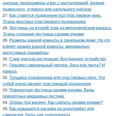
унитаза: типоразмеры и вес с инсталляцией, бачком,
подвесного, углового или напольного унитаза
27.
Как ставится подоконник под пластиковое окно.
Этапы монтажа пластикового подоконника
28.
Лестницы на второй этаж на металлическом каркасе.
Этапы создания лестницы своими руками
29.
Размеры ванной комнаты в панельном доме. На что
влияет размер ванной комнаты: минимально
допустимые параметры
30.
Слив унитаза инструкция. Внутреннее устройство
31.
Гриндер самодельный чертеж. Диск или лента? И
привод
32.
Толщина подоконника для пластиковых окон. Что
собой представляет пластиковый подоконник
33.
Поворотная лестница своими руками. Виды
поворотных маршевых лестниц
34.
Опоры под малину. Как сделать своими руками?
35.
Как называется насадка на шуруповерт для
саморезов. Биты для шуруповерта