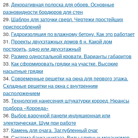
28.
Декоративная полоска для обоев. Основные
разновидности бордюров для стен
29.
Шаблон для заточки сверл. Чертежи простейших
приспособлений
30.
Гидроизоляция по влажному бетону. Как это работает
31.
Проекты двухэтажных домов 6 н. Какой дом
построить, одно или двухэтажный
32.
Размер односпальной кровати. Варианты габаритов
33.
Как сформировать грядки на участке. Высокие
насыпные грядки
34.
Современные решетки на окна для первого этажа.
Складные решетки на окна с внутренним
расположением
35.
Технология нанесения штукатурки короед. Нюансы
подбора «Короеда»
36.
Выбор варочной панели индукционная или
электрическая. Шум при работе
37.
Камень для очага. Заглубленный очаг
38.
Система бачка унитаза. Виды сливных механизмов