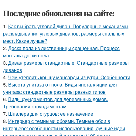
Последние обновления на сайте:
1.
Как выбрать угловой диван. Популярные механизмы
раскладывания угловых диванов, размеры спальных
мест. Какие лучше?
2.
Доска пола из лиственницы сращенная. Процесс
монтажа доски пола
3.
Диван размеры стандартные. Стандартные размеры
диванов
4.
Чем утеплить крышу мансарды изнутри. Особенности
5.
Высота унитаза от пола. Виды инсталляции для
унитаза: стандартные размеры разных типов
6.
Виды фундаментов для деревянных домов.
Требования к фундаментам
7.
Шпалера для огурцов: ее назначение
8.
Интерьер с темными обоями. Темные обои в
интерьере: особенности использования, лучшие идеи
применения и актуальный интерьер (100 фото)