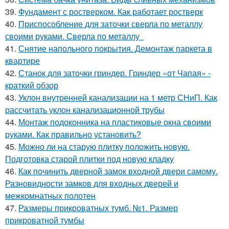
39.
Фундамент с ростверком. Как работает ростверк
40.
Приспособление для заточки сверла по металлу
своими руками. Сверла по металлу
41.
Снятие напольного покрытия. Демонтаж паркета в
квартире
42.
Станок для заточки гриндер. Гриндер «от Чапая» -
краткий обзор
43.
Уклон внутренней канализации на 1 метр СНиП. Как
рассчитать уклон канализационной трубы
44.
Монтаж подоконника на пластиковые окна своими
руками. Как правильно установить?
45.
Можно ли на старую плитку положить новую.
Подготовка старой плитки под новую кладку
46.
Как починить дверной замок входной двери самому.
Разновидности замков для входных дверей и
межкомнатных полотен
47.
Размеры прикроватных тумб. №1. Размер
прикроватной тумбы