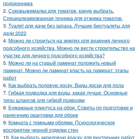
подоконника
2.
Соковыжималка для томатов, какую выбрать.
Специализированная техника для отжима томатов.
3.
Туалет для дачи без запаха. Лучшие биотуалеты для
дачи 2022
4.
Можно ли строиться на землях для ведения личного
подсобного хозяйства. Можно ли вести строительство на
участке для личного подсобного хозяйства?
5.
Можно ли на старый ламинат положить новый
ламинат. Можно ли ламинат класть на ламинат: этапы
работ
6.
Как выбрать половую доску. Виды доски для пола
7.
Гибкая подводка для воды, какая лучше. Основные
типы шлангов для гибкой подводки
8.
Бумажные плинтуса на обои. Советы по подготовке и
нанесению окантовки для обоев
9.
Комната с темными обоями. Психологическое
восприятие черной отделки стен
10.
Как выбрать акриловую краску для внутренних работ