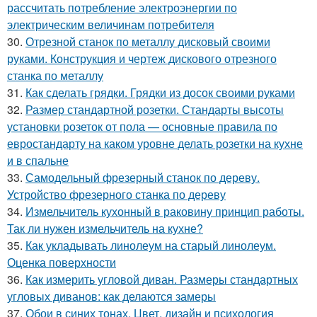
рассчитать потребление электроэнергии по
электрическим величинам потребителя
30.
Отрезной станок по металлу дисковый своими
руками. Конструкция и чертеж дискового отрезного
станка по металлу
31.
Как сделать грядки. Грядки из досок своими руками
32.
Размер стандартной розетки. Стандарты высоты
установки розеток от пола — основные правила по
евростандарту на каком уровне делать розетки на кухне
и в спальне
33.
Самодельный фрезерный станок по дереву.
Устройство фрезерного станка по дереву
34.
Измельчитель кухонный в раковину принцип работы.
Так ли нужен измельчитель на кухне?
35.
Как укладывать линолеум на старый линолеум.
Оценка поверхности
36.
Как измерить угловой диван. Размеры стандартных
угловых диванов: как делаются замеры
37.
Обои в синих тонах. Цвет, дизайн и психология