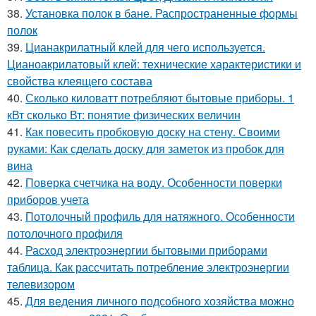
38.
Установка полок в бане. Распространенные формы
полок
39.
Цианакрилатный клей для чего используется.
Цианоакрилатовый клей: технические характеристики и
свойства клеящего состава
40.
Сколько киловатт потребляют бытовые приборы. 1
кВт сколько Вт: понятие физических величин
41.
Как повесить пробковую доску на стену. Своими
руками: Как сделать доску для заметок из пробок для
вина
42.
Поверка счетчика на воду. Особенности поверки
приборов учета
43.
Потолочный профиль для натяжного. Особенности
потолочного профиля
44.
Расход электроэнергии бытовыми приборами
таблица. Как рассчитать потребление электроэнергии
телевизором
45.
Для ведения личного подсобного хозяйства можно