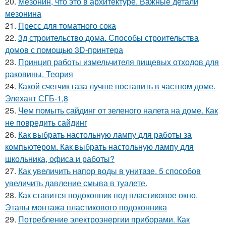
20.
Мезонин, что это в архитектуре. Важные детали
мезонина
21.
Пресс для томатного сока
22.
3д строительство дома. Способы строительства
домов с помощью 3D-принтера
23.
Принцип работы измельчителя пищевых отходов для
раковины. Теория
24.
Какой счетчик газа лучше поставить в частном доме.
Элехант СГБ-1,8
25.
Чем помыть сайдинг от зеленого налета на доме. Как
не повредить сайдинг
26.
Как выбрать настольную лампу для работы за
компьютером. Как выбрать настольную лампу для
школьника, офиса и работы?
27.
Как увеличить напор воды в унитазе. 5 способов
увеличить давление смыва в туалете.
28.
Как ставится подоконник под пластиковое окно.
Этапы монтажа пластикового подоконника
29.
Потребление электроэнергии приборами. Как