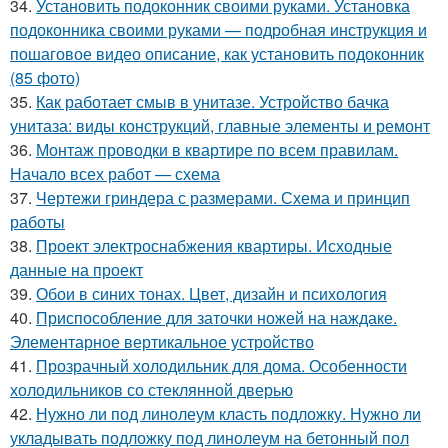
34.
Установить подоконник своими руками. Установка
подоконника своими руками — подробная инструкция и
пошаговое видео описание, как установить подоконник
(85 фото)
35.
Как работает смыв в унитазе. Устройство бачка
унитаза: виды конструкций, главные элементы и ремонт
36.
Монтаж проводки в квартире по всем правилам.
Начало всех работ — схема
37.
Чертежи гриндера с размерами. Схема и принцип
работы
38.
Проект электроснабжения квартиры. Исходные
данные на проект
39.
Обои в синих тонах. Цвет, дизайн и психология
40.
Приспособление для заточки ножей на наждаке.
Элементарное вертикальное устройство
41.
Прозрачный холодильник для дома. Особенности
холодильников со стеклянной дверью
42.
Нужно ли под линолеум класть подложку. Нужно ли
укладывать подложку под линолеум на бетонный пол