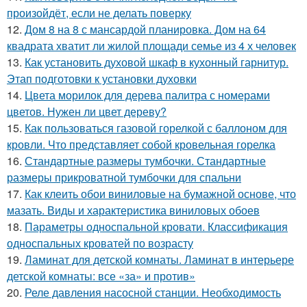
произойдёт, если не делать поверку
12.
Дом 8 на 8 с мансардой планировка. Дом на 64
квадрата хватит ли жилой площади семье из 4 х человек
13.
Как установить духовой шкаф в кухонный гарнитур.
Этап подготовки к установки духовки
14.
Цвета морилок для дерева палитра с номерами
цветов. Нужен ли цвет дереву?
15.
Как пользоваться газовой горелкой с баллоном для
кровли. Что представляет собой кровельная горелка
16.
Стандартные размеры тумбочки. Стандартные
размеры прикроватной тумбочки для спальни
17.
Как клеить обои виниловые на бумажной основе, что
мазать. Виды и характеристика виниловых обоев
18.
Параметры односпальной кровати. Классификация
односпальных кроватей по возрасту
19.
Ламинат для детской комнаты. Ламинат в интерьере
детской комнаты: все «за» и против»
20.
Реле давления насосной станции. Необходимость