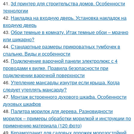
41.
3d принтер для строительства домов. Особенности
технологии
42.
Накладка на входную дверь. Установка накладок на
входную дверь
43.
Обои темные в комнату. Итак темные обои – мрачно
или шикарно?
44.
Стандартные размеры прикроватных тумбочек в
спальню. Виды и особенности
45.
Подключение варочной панели электролюкс с 4
проводами к вилке. Правила безопасности при
подключении варочной поверхности
46.
Утепление мансарды изнутри если крыша. Когда
следует утеплять мансарду?
47.
Монтаж встроенного духового шкафа. Особенности
духовых шкафов
48.
Палитра морилок для дерева. Разновидности
морилок – примеры обработки морилкой и инструкции по
применению материала (120 фото)
49.
Керамогранит для садовых дорожек морозостойкий.