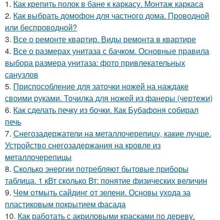
1.
Как крепить полок в бане к каркасу. Монтаж каркаса
2.
Как выбрать домофон для частного дома. Проводной
или беспроводной?
3.
Все о ремонте квартир. Виды ремонта в квартире
4.
Все о размерах унитаза с бачком. Основные правила
выбора размера унитаза: фото привлекательных
санузлов
5.
Приспособление для заточки ножей на наждаке
своими руками. Точилка для ножей из фанеры (чертежи)
6.
Как сделать печку из бочки. Как Бубафоня собирал
печь
7.
Снегозадержатели на металлочерепицу, какие лучше.
Устройство снегозадержания на кровле из
металлочерепицы
8.
Сколько энергии потребляют бытовые приборы
таблица. 1 кВт сколько Вт: понятие физических величин
9.
Чем отмыть сайдинг от зелени. Основы ухода за
пластиковым покрытием фасада
10.
Как работать с акриловыми красками по дереву.