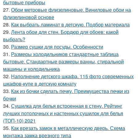
бытовые приборы
27.
Обои метровые флизелиновые. Виниловые обои на
флизелиновой основе
28.
Как выбрать ламинат в детскую. Подбор материала
29.
Лента обои для стен. Бордюр для обоев: какой
выбрать?
30.
Размер сушки для посуды. Особенности
31.
Размеры холодильников стандартные таблица
бытовые. Стандартные размеры ванны, стиральной
машины и холодильника
32.
Наполнение детского шкафа. 115 фото современных
шкафов-купе в детскую комнату
33.
Как из бочки сделать печку. Преимущества печки из
бочки
34.
Сушилка для белья встроенная в стену. Рейтинг
лучших потолочных и настенных сушилок для белья
(ТОП-10) 2021
35.
Как врезать замок в металлическую дверь. Схема
монтажа замка врезного типа