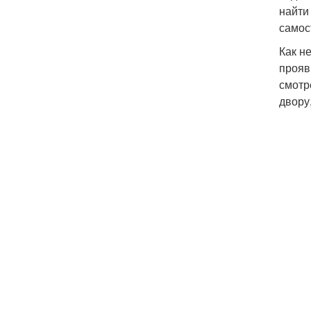
найти
самос
Как н
прояв
смотр
двору