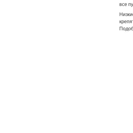
все п
Низки
крепя
Подоб