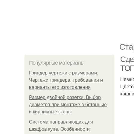
Ста
Сде
Популярные материалы
ТОП
Гриндер чертежи с размерами.
Немно
Чертежи гриндера, требования и
Цвето
варианты его изготовления
кашпо
Размер двойной розетки. Выбор
диаметра при монтаже в бетонные
и кирпичные стены
Система направляющих для
шкафов купе. Особенности