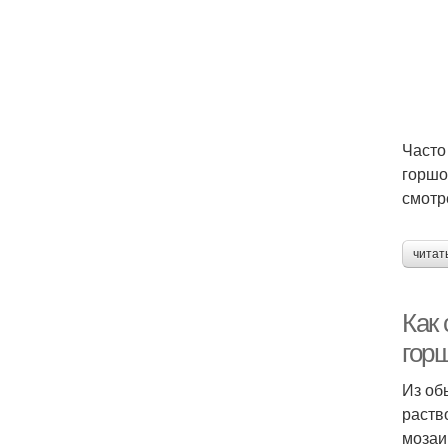
Часто
горшо
смотр
читат
Как
гор
Из об
раств
мозаи