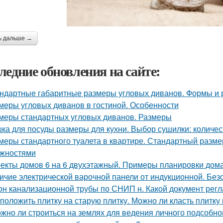
ь дальше →
ледние обновления на сайте:
ндартные габаритные размеры угловых диванов. Формы и
меры угловых диванов в гостиной. Особенности
меры стандартных угловых диванов. Размеры
ка для посуды размеры для кухни. Выбор сушилки: количе
меры стандартного туалета в квартире. Стандартный разме
жностями
екты домов 6 на 6 двухэтажный. Примеры планировки дома
ичие электрической варочной панели от индукционной. Без
он канализационной трубы по СНИП н. Какой документ ре
 положить плитку на старую плитку. Можно ли класть плитку 
жно ли строиться на землях для ведения личного подсобног