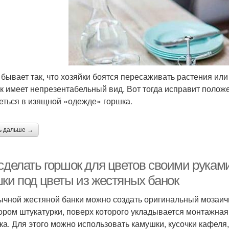
 бывает так, что хозяйки боятся пересаживать растения или
к имеет непрезентабельный вид. Вот тогда исправит полож
еться в изящной «одежде» горшка.
ь дальше →
 сделать горшок для цветов своими рука
шки под цветы из жестяных банок
ычной жестяной банки можно создать оригинальный мозаичн
ором штукатурки, поверх которого укладывается монтажная
ка. Для этого можно использовать камушки, кусочки кафеля