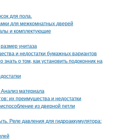
сок для пола.
амки для межкомнатных дверей
иалы и комплектующие
 размер унитаза
щества и недостатки бумажных вариантов
о знать о том, как установить подоконник на
едостатки
. Анализ материала
ов: их преимущества и недостатки
риспособление из дверной петли
ыть. Реле давления для гидроаккумулятора:
елей