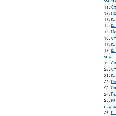
участ
11.
Со
12.
По
13.
Ка
14.
Ка
15.
Ме
16.
Ст
17.
Ка
18.
Ка
устан
19.
Си
20.
Ст
21.
Ка
22.
По
23.
Са
24.
Ра
25.
Ка
настр
26.
Ре