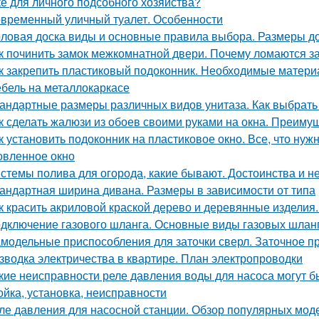
ке для личного подсобного хозяйства?
временный уличный туалет. Особенности
ловая доска виды и основные правила выбора. Размеры до
к починить замок межкомнатной двери. Почему ломаются з
к закрепить пластиковый подоконник. Необходимые матер
бель на металлокаркасе
андартные размеры различных видов унитаза. Как выбрать
к сделать жалюзи из обоев своими руками на окна. Преиму
к установить подоконник на пластиковое окно. Все, что нужн
овленное окно
стемы полива для огорода, какие бывают. Достоинства и н
андартная ширина дивана. Размеры в зависимости от типа
к красить акриловой краской дерево и деревянные изделия
дключение газового шланга. Основные виды газовых шланг
модельные приспособления для заточки сверл. Заточное п
зводка электричества в квартире. План электропроводки
кие неисправности реле давления воды для насоса могут б
ойка, установка, неисправности
ле давления для насосной станции. Обзор популярных мод