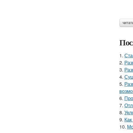
читат
Пос
1.
Ста
2.
Раз
3.
Раз
4.
Суш
5.
Раз
возмо
6.
Про
7.
Отл
8.
Укл
9.
Как
10.
Мо