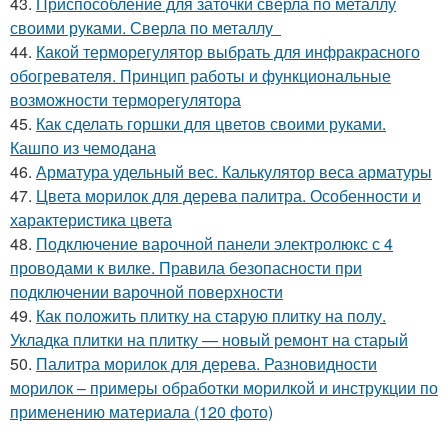
43.
Приспособление для заточки сверла по металлу
своими руками. Сверла по металлу
44.
Какой терморегулятор выбрать для инфракрасного
обогревателя. Принцип работы и функциональные
возможности терморегулятора
45.
Как сделать горшки для цветов своими руками.
Кашпо из чемодана
46.
Арматура удельный вес. Калькулятор веса арматуры
47.
Цвета морилок для дерева палитра. Особенности и
характеристика цвета
48.
Подключение варочной панели электролюкс с 4
проводами к вилке. Правила безопасности при
подключении варочной поверхности
49.
Как положить плитку на старую плитку на полу.
Укладка плитки на плитку — новый ремонт на старый
50.
Палитра морилок для дерева. Разновидности
морилок – примеры обработки морилкой и инструкции по
применению материала (120 фото)